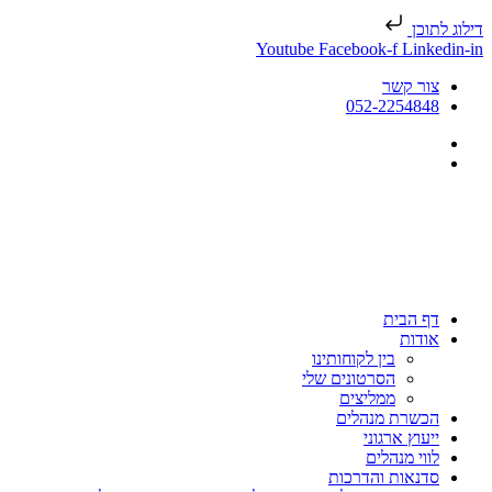
דילוג לתוכן
Youtube
Facebook-f
Linkedin-in
צור קשר
052-2254848
דף הבית
אודות
בין לקוחותינו
הסרטונים שלי
ממליצים
הכשרת מנהלים
ייעוץ ארגוני
לווי מנהלים
סדנאות והדרכות