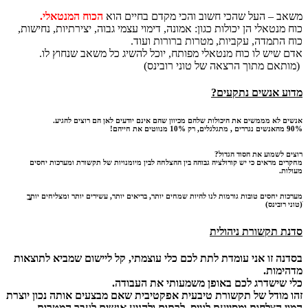
משאב – העל שהכי חשוב והכי מקדם בחיים הוא
הכוח המנטאלי.
כוח מנטאלי הן יכולות כגון: אמונה, דימוי עצמי גבוה, יצירתיות, נחישות,
כוח התמדה, עקביות, מטרות ברורות ועוד.
אדם שיש לו כוח מנטאלי מפותח, יוכל להשיג כל משאב שנחוץ לו.
(מותאם מתוך הרצאה של טוני רובינס)
מדוע אנשים נתקעים?
אנשים לא מממשים את היכולות שלהם מכיוון שהם אינם יודעים לאן הם רוצים להגיע.
90% מהאנשים נגררים , מתגלגלים, רק 10% מנווטים את חייהם!
רוצים לשמוע את הסוד הגדול?
מחקרים מראים כי יש קורולציה גבוהה בין ההצלחה לבין מיומנויות של תקשורת ומערכות יחסים
מעולות.
מערכות יחסים טובות גורמות לנו להיות שמחים יותר, בריאים יותר, עשירים יותר ומצליחים יותרֱֱֱֱֱֱֱ
(טוני רובינס)
סדנת תקשורת ניהולית
בסדנה זו אני עומדת לתת לכם כלי עוצמתי, קל ליישום שמביא לתוצאות
מדהימות.
כלי שישדרג לכם באופן משמעותי את העבודה.
זהו מודל של תקשורת טיבעית אפקטיבית שאם מבצעים אותה נכון יוצרת
המון הצלחות ומסייעת לגייס, לרתום ולהניע אנשים לעבר המטרות