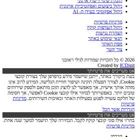
הובלת שינוי וייעוץ ארגוני
ניהול ביצועים ואפקטיביות ארגונית
ניהול אפקטיבי בעידן ה- AI
מדיניות פרטיות
ניהול העדפות קוקיז
הצהרת נגישות
תנאי שימוש באתר
מפת האתר
צור קשר
2026 © כל הזכויות שמורות לגילי ראובני
Created by
ICDigit
אנו מעריכים את פרטיותך
בעת ביקורך באתר, ייתכן שיישמר מידע בדפדפן שלך בצורת קובצי
Cookie, לצורך הפעלה תקינה ושיפור חוויית הגלישה. המידע לרוב אינו
מזהה אותך אישית, אך מאפשר לנו להציג תוכן מותאם ולספק שירותים
טובים יותר. באפשרותך לבחור אילו קובצי Cookie לאפשר, אך חסימה
של חלקם עשויה לפגוע בפעילות האתר ובאיכות השירותים.
מדיניות
פרטיות
הגדרות
אשר הכל
אנו מעריכים את פרטיותך
בחר/י אילו סוגי קובצי קוקיז לקבל. הבחירה שלך תישמר למשך שנה אחת.
מדיניות פרטיות
הכרחי