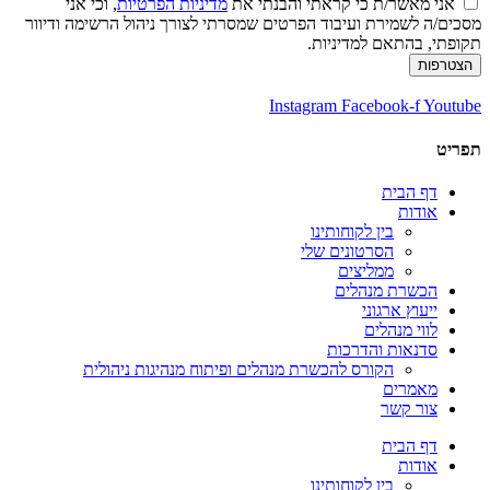
אני מאשר/ת כי קראתי והבנתי את
מדיניות הפרטיות
, וכי אני
מסכים/ה לשמירת ועיבוד הפרטים שמסרתי לצורך ניהול הרשימה ודיוור
תקופתי, בהתאם למדיניות.
הצטרפות
Instagram
Facebook-f
Youtube
תפריט
דף הבית
אודות
בין לקוחותינו
הסרטונים שלי
ממליצים
הכשרת מנהלים
ייעוץ ארגוני
לווי מנהלים
סדנאות והדרכות
הקורס להכשרת מנהלים ופיתוח מנהיגות ניהולית
מאמרים
צור קשר
דף הבית
אודות
בין לקוחותינו