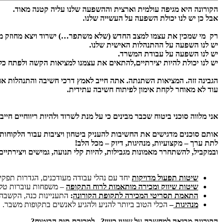
הקורונה היא מגיפה עולמית וארצית וההשפעה שלנו עליה קטנה מאוד.
אבל כן יש לנו יכולת השפעה על העשייה שלנו.
רק מי שמכין את עצמו למצב החדש (שלא משתפר…) ישרוד ויצא מחוזק 
יש לנו השפעה על ההתנהלות האישית שלנו.
יש לנו השפעה על עבודת המשרד.
יש לנו יכולת להיות יצירתיים,להתאים את עצמנו למציאות הקשה ולפתח כלי
הגבינה זזה. המציאות השתנתה. אתה חייב לאמץ דרכי חשיבה והתנהלות אח
עוד לא מאוחר לקחת אימון לפיתוח חשיבה עתידית.
אני מלווה סוכני ביטוח שכבר מבינים כי על מנת לשרוד ולהיות ריווחיים חי
אותם סוכנים מדגישים את החשיבות להעניק ביטחון ויציבות עבור הלקוחות
לתת ערך – מקצועיות, מנהיגות, דיוק – מכל הלב!
ובמקביל, להשתחרר מאמונות מגבילות, להיות קלי תנועה, גמישים ויצירתיים כ
שיטות תפעול מדויקות
יחד עם נהלי עבודה מעודכנים, הגדרות תפקיד 
שיטות שיווק ומכירה מותאמות לרוח התקופה
– משפחות עוברות טל
ה
תאמת תסריטי המכירה לתקופת הקורונה
:
התעניינות כנה, הקשבה
מנהיגות
–
הכלי הטוב ביותר להניע ולהגיע לאנשים בתקופות משבר.
הקורונה מביאה למחשבה על שינוי כיוון? למכירת תיק הביטוח?