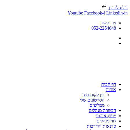
דילוג לתוכן
Youtube
Facebook-f
Linkedin-in
צור קשר
052-2254848
דף הבית
אודות
בין לקוחותינו
הסרטונים שלי
ממליצים
הכשרת מנהלים
ייעוץ ארגוני
לווי מנהלים
סדנאות והדרכות