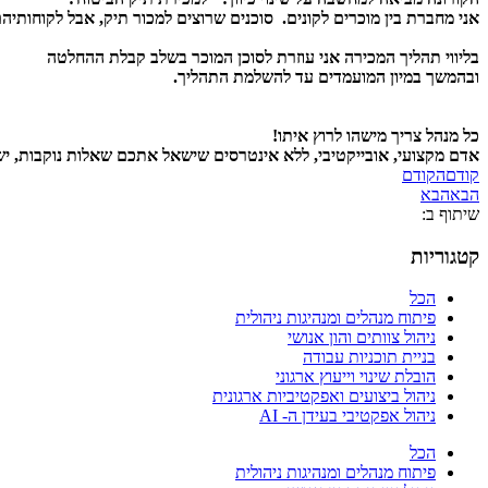
אני מחברת בין מוכרים לקונים. סוכנים שרוצים למכור תיק, אבל לקוחותי
בליווי תהליך המכירה אני עוזרת לסוכן המוכר בשלב קבלת ההחלטה
ובהמשך במיון המועמדים עד להשלמת התהליך.
כל מנהל צריך מישהו לרוץ איתו!
אדם מקצועי, אובייקטיבי, ללא אינטרסים שישאל אתכם שאלות נוקבות, י
קודם
הקודם
הבא
הבא
שיתוף ב:
קטגוריות
הכל
פיתוח מנהלים ומנהיגות ניהולית
ניהול צוותים והון אנושי
בניית תוכניות עבודה
הובלת שינוי וייעוץ ארגוני
ניהול ביצועים ואפקטיביות ארגונית
ניהול אפקטיבי בעידן ה- AI
הכל
פיתוח מנהלים ומנהיגות ניהולית