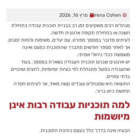
Irena Cohen
מרץ 16, 2026
מנהלים רבים משקיעים זמן רב בבניית תוכנית עבודה בתחילת
השנה או בתחילת תקופה ארגונית חדשה.
לעיתים מדובר במסמך מפורט, עם יעדים, משימות ולוחות זמנים.
אך לאחר מספר חודשים מתברר שהתוכנית כמעט ואינה
משמשת ככלי ניהולי אמיתי.
יש ארגונים שבהם תוכנית העבודה נשארת במסמך, בעוד
הכרחי
שהעבודה בפועל מתנהלת לפי בעיות יומיומיות, לחצים ושינויים
קובצי
בלתי צפויים.
Cookie
התוצאה היא שמנהלים עובדים קשה מאוד, אך לעיתים חסרה
אלו אינם
אופציונליים.
תחושת כיוון ברור.
הם
נדרשים
למה תוכניות עבודה רבות אינן
להפעלת
האתר.
מיושמות
הבעיה אינה בדרך כלל בעצם כתיבת התוכנית.
סטטיסטיקות