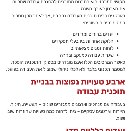
הקושי המרכזי הוא בתרגום התוכנית למסגרת עבודה שמלווה
כדי שנוכל
את הארגון לאורך השנה.
לשפר את
תפקוד האתר
בארגונים רבים תוכנית העבודה נכתבת, אך לאחר מכן חסרים
ומבנהו,
כמה מרכיבים חשובים:
בהתבסס על
אופן השימוש
יעדים ברורים ומדידים
באתר.
חלוקת אחריות בין בעלי תפקידים
לוחות זמנים מציאותיים
שגרות עבודה למעקב ובקרה
חוויית
משתמש
כאשר המרכיבים הללו אינם מוגדרים מספיק, התוכנית הופכת
כדי
למסמך תכנוני בלבד ולא לכלי ניהולי שמוביל את העבודה בפועל.
שהאתר
שלנו יעבוד
ארבע טעויות נפוצות בבניית
בצורה
תוכנית עבודה
מיטבית
במהלך
ביקורך. אם
בעבודה עם מנהלים וארגונים ממגזרים שונים – תעשייה, חינוך,
תסרב/י
תיירות וארגונים עסקיים – ניתן לזהות כמה טעויות שחוזרות שוב
לקובצי
Cookie
ושוב.
אלו, חלק
מהפונקציות
יעדים כלליים מדי