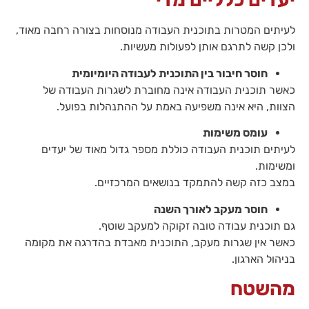
באתר
עשויות
לעיתים המטרות בתוכנית העבודה מנוסחות בצורה רחבה מאוד,
להיעלם.
ולכן קשה לתרגם אותן לפעולות מעשיות.
חוסר חיבור בין התוכנית לעבודה היומיומית
שיווקי
כאשר תוכנית העבודה אינה מחוברת לשגרות העבודה של
על ידי
הצוות, היא אינה משפיעה באמת על ההתנהלות בפועל.
שיתוף
תחומי
עומס משימות
העניין
וההתנהגות
לעיתים תוכנית העבודה כוללת מספר גדול מאוד של יעדים
שלך בעת
ומשימות.
ביקורך
במצב כזה קשה להתמקד בנושאים המרכזיים.
באתר,
תגדל
חוסר מעקב לאורך השנה
ההזדמנות
לראות תוכן
גם תוכנית עבודה טובה זקוקה למעקב שוטף.
והצעות
כאשר אין שגרות מעקב, התוכנית מאבדת בהדרגה את מקומה
מותאמות
בניהול הארגון.
אישית.
מהשטח