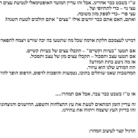
ט"ו בשבט כבר אחרינו, אבל זהו עדיין המועד האופטימאלי לנטיעת עצים ח
עצי נוי – כדי לתתיופי וצל .
עצי פרי –כדי לספק מזון משובח.
ואתם, האם אתם כבר יודעים אילו "עצים" אתם הולכים לטעת השנה?
דמיינו לעצמכם חלקת אדמה שכל מה שתטעו בה יכה שורש ויצמח לתפארת
אם תטעו "בעיות וקשיים" – תקבלו עצים של בעיות קשיים.
אם תטעו עצב ותסכול – תקבלו עצים מזן של עצב ותסכול.
אז מה ניטע בתת המודע?
תת המודע שלנו הוא עיוור.
המחשבות שאנו שותלים בתוכו, נטמעות והופכות לדפוס, הדפוס הופך להרג
אז ט"ו בשבט כבר עבר, אבל אם תמהרו….
זה עדיין הזמן המתאים לטעת את עץ ההצלחות והשפע, ההישגים והניצחונות
זהו בדיוק העץ שיצמח ויתווה את עתידנו.
תרגיל קצר לעיצוב המחר: