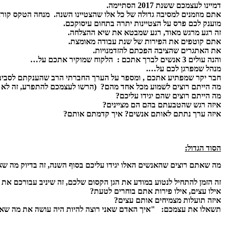
דמיינו לעצמכם ששנת 2017 הסתיימה.
אתם מוזמנים למסיבה גדולה של כל אלו שהצטיינו השנה. מנחה הטקס קור
מוענק לכם פרס על הצטיינות יתרה בתחום עיסוקכם.
זה רגע מרגש מאוד, רגע שמבטא את שיא ההצלחה.
אתם קוטפים את הפירות של שנת עבודה מאומצת.
את האתגרים שהציבה הפכתם להזדמנויות.
והנה עולים 3 אנשים לברך אתכם : הלקוח שמוקיר אתכם על…
מנהל שמפרגן לכם על….
חבר יקר שמפתיע אתכם , ומספר על הערך החברתי הרב שהענקתם לסביב
מה הייתם רוצים לשמוע מכל אחד מהם? (הרשו לעצמכם להתפרע, זה לא הז
מה הייתם רוצים שהם יגידו עליכם?
איזה רגש שהטבעתם בהם הם מציינים?
איזה ערך נתתם לאותם אנשים? איך קדמתם אותם?
הסוד הגדול:
מה שאתם רוצים שהאנשים האלו יגידו עליכם בסוף השנה, זה בדיוק מה ש
זה הזמן להתחיל לנטוע במודע את הגן הקסום שלכם, זה שיניב עבורכם את ה
אילו עצים, אילו פירות אתם בוחרים לטעת?
איזה תועלות מצמיחים אותם עצים?
תשאלו את עצמכם:
"איך האדם שאני רוצה להיות היה עושה את מה שאנ