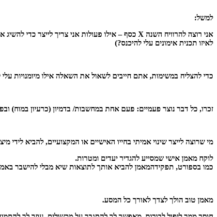
למשל:
אני רוצה להרוויח השנה
X
כסף – אילו פעולות אני צריך לייצר כדי להשיג 
לאיזו תכנית אימונים עלי להיכנס?)
כדי להצליח במשימות, אתם חייבים לשאול את השאלה אילו מיומנויות עלי 
זכרו, כל דבר נוצר פעמיים: פעם אחת במחשבות/ בדמיון (כרעיון במוח) ובפ
מי שרוצה לייצר שינוי אמיתי בחייו האישיים או המקצועיים, להביא לידי מיצ
לוקח מאמן אישי שמסייע להגדיר יעדים ומטרות.
כמו בספורט, תפקידהמאמן להביא אותך לתוצאות שיא מבלי להישבר באמצע
מאמן טוב הולך לצדך לאורך כל המסע.
חוסך ממך ליפול לבורות, מאפשר לך להתגבר על מכשולים, עוזר לך להתמודד