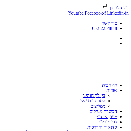
דילוג לתוכן
Youtube
Facebook-f
Linkedin-in
צור קשר
052-2254848
דף הבית
אודות
בין לקוחותינו
הסרטונים שלי
ממליצים
הכשרת מנהלים
ייעוץ ארגוני
לווי מנהלים
סדנאות והדרכות