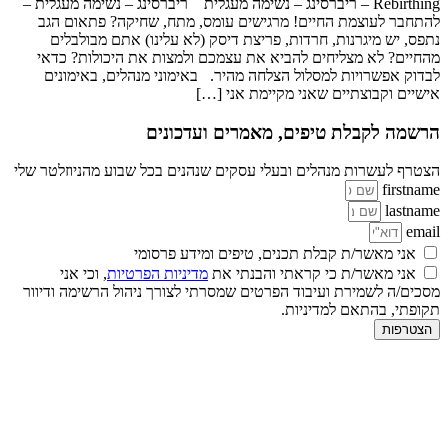
Rebirthing – ריברסינג – נשימה מעגלית ריברסינג – נשימה מעגלית –
להתחבר לעוצמת החיים! מרגישים עומס, מתח, שחיקה? פתאום הגב
נתפס, יש מיגרנות, חרדות, פריצת דיסק (לא עלינו) אתם מבולבלים
מהחיים? לא מצליחים להביא את עצמכם ולמצות את היכולות? כדאי
לבדוק אפשרויות למסלול הצלחה מהיר. באימוני מנהלים, באימונים
אישיים וקבוצתיים שאני מקיימת אני […]
הרשמה לקבלת טיפים, מאמרים ועדכונים
הצטרף לעשרות מנהלים ובעלי עסקים שנהנים בכל שבוע מהניוזלטר שלי
firstname
lastname
email
אני מאשר/ת קבלת תכנים, טיפים ומידע פרסומי
אני מאשר/ת כי קראתי והבנתי את
מדיניות הפרטיות
, וכי אני
מסכים/ה לשמירת ועיבוד הפרטים שמסרתי לצורך ניהול הרשימה ודיוור
תקופתי, בהתאם למדיניות.
הצטרפות