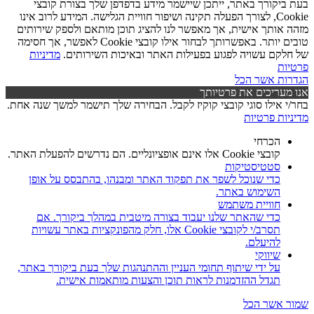
בעת ביקורך באתר, ייתכן שיישמר מידע בדפדפן שלך בצורת קובצי
Cookie, לצורך הפעלה תקינה ושיפור חוויית הגלישה. המידע לרוב אינו
מזהה אותך אישית, אך מאפשר לנו להציג תוכן מותאם ולספק שירותים
טובים יותר. באפשרותך לבחור אילו קובצי Cookie לאפשר, אך חסימה
של חלקם עשויה לפגוע בפעילות האתר ובאיכות השירותים.
מדיניות
פרטיות
הגדרות
אשר הכל
אנו מעריכים את פרטיותך
בחר/י אילו סוגי קובצי קוקיז לקבל. הבחירה שלך תישמר למשך שנה אחת.
מדיניות פרטיות
הכרחי
קובצי Cookie אלו אינם אופציונליים. הם נדרשים להפעלת האתר.
סטטיסטיקות
כדי שנוכל לשפר את תפקוד האתר ומבנהו, בהתבסס על אופן
השימוש באתר.
חוויית משתמש
כדי שהאתר שלנו יעבוד בצורה מיטבית במהלך ביקורך. אם
תסרב/י לקובצי Cookie אלו, חלק מהפונקציות באתר עשויות
להיעלם.
שיווקי
על ידי שיתוף תחומי העניין וההתנהגות שלך בעת ביקורך באתר,
תגדל ההזדמנות לראות תוכן והצעות מותאמות אישית.
שמור
אשר הכל