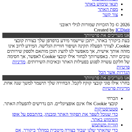
תנאי שימוש באתר
מפת האתר
צור קשר
2026 © כל הזכויות שמורות לגילי ראובני
Created by
ICDigit
אנו מעריכים את פרטיותך
בעת ביקורך באתר, ייתכן שיישמר מידע בדפדפן שלך בצורת קובצי
Cookie, לצורך הפעלה תקינה ושיפור חוויית הגלישה. המידע לרוב אינו
מזהה אותך אישית, אך מאפשר לנו להציג תוכן מותאם ולספק שירותים
טובים יותר. באפשרותך לבחור אילו קובצי Cookie לאפשר, אך חסימה
של חלקם עשויה לפגוע בפעילות האתר ובאיכות השירותים.
מדיניות
פרטיות
הגדרות
אשר הכל
אנו מעריכים את פרטיותך
בחר/י אילו סוגי קובצי קוקיז לקבל. הבחירה שלך תישמר למשך שנה אחת.
מדיניות פרטיות
הכרחי
קובצי Cookie אלו אינם אופציונליים. הם נדרשים להפעלת האתר.
סטטיסטיקות
כדי שנוכל לשפר את תפקוד האתר ומבנהו, בהתבסס על אופן
השימוש באתר.
חוויית משתמש
כדי שהאתר שלנו יעבוד בצורה מיטבית במהלך ביקורך. אם