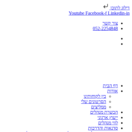
דילוג לתוכן
Youtube
Facebook-f
Linkedin-in
צור קשר
052-2254848
דף הבית
אודות
בין לקוחותינו
הסרטונים שלי
ממליצים
הכשרת מנהלים
ייעוץ ארגוני
לווי מנהלים
סדנאות והדרכות