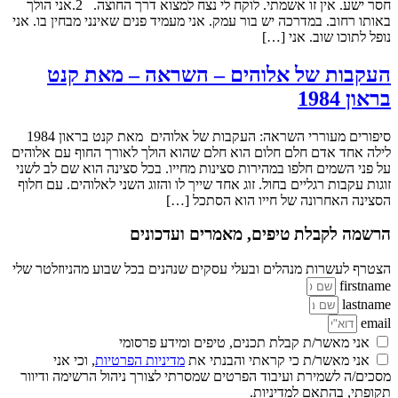
חסר ישע. אין זו אשמתי. לוקח לי נצח למצוא דרך החוצה. 2.אני הולך
באותו רחוב. במדרכה יש בור עמק. אני מעמיד פנים שאינני מבחין בו. אני
נופל לתוכו שוב. אני […]
העקבות של אלוהים – השראה – מאת קנט
בראון 1984
סיפורים מעוררי השראה: העקבות של אלוהים מאת קנט בראון 1984
לילה אחד אדם חלם חלום הוא חלם שהוא הולך לאורך החוף עם אלוהים
על פני השמים חלפו במהירות סצינות מחייו. בכל סצינה הוא שם לב לשני
זוגות עקבות רגליים בחול. זוג אחד שייך לו והזוג השני לאלוהים. עם חלוף
הסצינה האחרונה של חייו הוא הסתכל […]
הרשמה לקבלת טיפים, מאמרים ועדכונים
הצטרף לעשרות מנהלים ובעלי עסקים שנהנים בכל שבוע מהניוזלטר שלי
firstname
lastname
email
אני מאשר/ת קבלת תכנים, טיפים ומידע פרסומי
אני מאשר/ת כי קראתי והבנתי את
מדיניות הפרטיות
, וכי אני
מסכים/ה לשמירת ועיבוד הפרטים שמסרתי לצורך ניהול הרשימה ודיוור
תקופתי, בהתאם למדיניות.