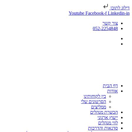
דילוג לתוכן
Youtube
Facebook-f
Linkedin-in
צור קשר
052-2254848
דף הבית
אודות
בין לקוחותינו
הסרטונים שלי
ממליצים
הכשרת מנהלים
ייעוץ ארגוני
לווי מנהלים
סדנאות והדרכות