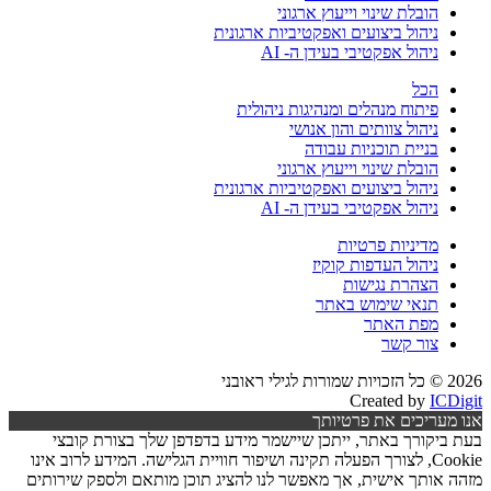
הובלת שינוי וייעוץ ארגוני
ניהול ביצועים ואפקטיביות ארגונית
ניהול אפקטיבי בעידן ה- AI
הכל
פיתוח מנהלים ומנהיגות ניהולית
ניהול צוותים והון אנושי
בניית תוכניות עבודה
הובלת שינוי וייעוץ ארגוני
ניהול ביצועים ואפקטיביות ארגונית
ניהול אפקטיבי בעידן ה- AI
מדיניות פרטיות
ניהול העדפות קוקיז
הצהרת נגישות
תנאי שימוש באתר
מפת האתר
צור קשר
2026 © כל הזכויות שמורות לגילי ראובני
Created by
ICDigit
אנו מעריכים את פרטיותך
בעת ביקורך באתר, ייתכן שיישמר מידע בדפדפן שלך בצורת קובצי
Cookie, לצורך הפעלה תקינה ושיפור חוויית הגלישה. המידע לרוב אינו
מזהה אותך אישית, אך מאפשר לנו להציג תוכן מותאם ולספק שירותים