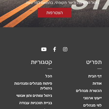
ניהול הרשימה ודיוור תקופתי, בהתאם למדיניות.
באתר
עשויות
להיעלם.
הצטרפות
שיווקי
על ידי
שיתוף
תחומי
העניין
וההתנהגות
שלך בעת
ביקורך
תפריט
קטגוריות
באתר,
תגדל
ההזדמנות
דף הבית
הכל
לראות תוכן
אודות
פיתוח מנהלים ומנהיגות
והצעות
ניהולית
מותאמות
הכשרת מנהלים
אישית.
ניהול צוותים והון אנושי
ייעוץ ארגוני
בניית תוכניות עבודה
לווי מנהלים