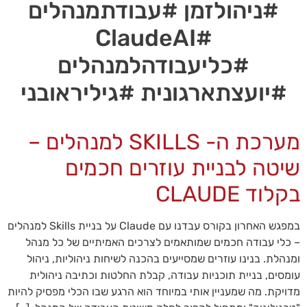
#ניהולזמן #עבודתמנהלים
#ClaudeAI
#כליעבודהלמנהלים
#יועצתארגונית #גיליראובני
מערכת ה- SKILLS למנהלים –
הכרחי
שיטה לבניית עוזרים חכמים
קובצי
Cookie
בקלוד CLAUDE
אלו אינם
אופציונליים.
הם
במפגש האחרון בקורס עבדנו עם Claude על בניית Skills למנהלים
נדרשים
– כלי עבודה חכמים שמותאמים לצרכים האמיתיים של כל מנהל
להפעלת
האתר.
ומנהלת. בנינו עוזרים שמסייעים בהכנה לשיחות ניהוליות, ניהול
עומסים, בניית תוכניות עבודה, קבלת החלטות וכתיבה ניהולית
מדויקת. מה שמעניין אותי במיוחד הוא הרגע שבו הכלי מפסיק להיות
סטטיסטיקות