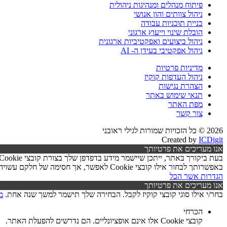
פיתוח מנהלים ומנהיגות ניהולית
ניהול צוותים והון אנושי
בניית תוכניות עבודה
הובלת שינוי וייעוץ ארגוני
ניהול ביצועים ואפקטיביות ארגונית
ניהול אפקטיבי בעידן ה- AI
מדיניות פרטיות
ניהול העדפות קוקיז
הצהרת נגישות
תנאי שימוש באתר
מפת האתר
צור קשר
2026 © כל הזכויות שמורות לגילי ראובני
Created by
ICDigit
אנו מעריכים את פרטיותך
באפשרותך לבחור אילו קובצי Cookie לאפשר, אך חסימה של חלקם עשויה לפגוע בפעילות האתר ובאיכות השירותים.
הגדרות
אשר הכל
אנו מעריכים את פרטיותך
בחר/י אילו סוגי קובצי קוקיז לקבל. הבחירה שלך תישמר למשך שנה אחת.
מ
הכרחי
קובצי Cookie אלו אינם אופציונליים. הם נדרשים להפעלת האתר.