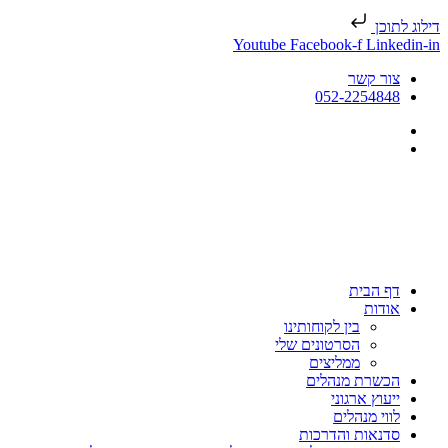
דילוג לתוכן
Youtube
Facebook-f
Linkedin-in
צור קשר
052-2254848
דף הבית
אודות
בין לקוחותינו
הסרטונים שלי
ממליצים
הכשרת מנהלים
ייעוץ ארגוני
לווי מנהלים
סדנאות והדרכות