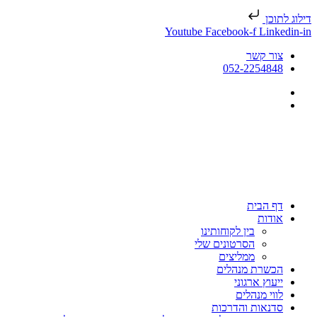
דילוג לתוכן
Youtube
Facebook-f
Linkedin-in
צור קשר
052-2254848
דף הבית
אודות
בין לקוחותינו
הסרטונים שלי
ממליצים
הכשרת מנהלים
ייעוץ ארגוני
לווי מנהלים
סדנאות והדרכות