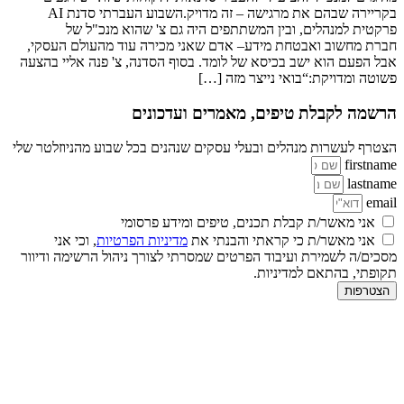
בקריירה שבהם את מרגישה – זה מדויק.השבוע העברתי סדנת AI
פרקטית למנהלים, ובין המשתתפים היה גם צ' שהוא מנכ"ל של
חברת מחשוב ואבטחת מידע– אדם שאני מכירה עוד מהעולם העסקי,
אבל הפעם הוא ישב בכיסא של לומד. בסוף הסדנה, צ' פנה אליי בהצעה
פשוטה ומדויקת:“בואי נייצר מזה […]
הרשמה לקבלת טיפים, מאמרים ועדכונים
הצטרף לעשרות מנהלים ובעלי עסקים שנהנים בכל שבוע מהניוזלטר שלי
firstname
lastname
email
אני מאשר/ת קבלת תכנים, טיפים ומידע פרסומי
אני מאשר/ת כי קראתי והבנתי את
מדיניות הפרטיות
, וכי אני
מסכים/ה לשמירת ועיבוד הפרטים שמסרתי לצורך ניהול הרשימה ודיוור
תקופתי, בהתאם למדיניות.
הצטרפות