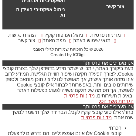
ואפקטיביות ארגונית
צור קשר
ניהול אפקטיבי בעידן ה-
AI
מדיניות פרטיות
ניהול העדפות קוקיז
הצהרת נגישות
תנאי שימוש באתר
מפת האתר
צור קשר
2026 © כל הזכויות שמורות לגילי ראובני
Created by
ICDigit
אנו מעריכים את פרטיותך
בעת ביקורך באתר, ייתכן שיישמר מידע בדפדפן שלך בצורת קובצי
Cookie, לצורך הפעלה תקינה ושיפור חוויית הגלישה. המידע לרוב
אינו מזהה אותך אישית, אך מאפשר לנו להציג תוכן מותאם ולספק
שירותים טובים יותר. באפשרותך לבחור אילו קובצי Cookie
לאפשר, אך חסימה של חלקם עשויה לפגוע בפעילות האתר
ובאיכות השירותים.
מדיניות פרטיות
הגדרות
אשר הכל
אנו מעריכים את פרטיותך
בחר/י אילו סוגי קובצי קוקיז לקבל. הבחירה שלך תישמר למשך
שנה אחת.
מדיניות פרטיות
הכרחי
קובצי Cookie אלו אינם אופציונליים. הם נדרשים להפעלת