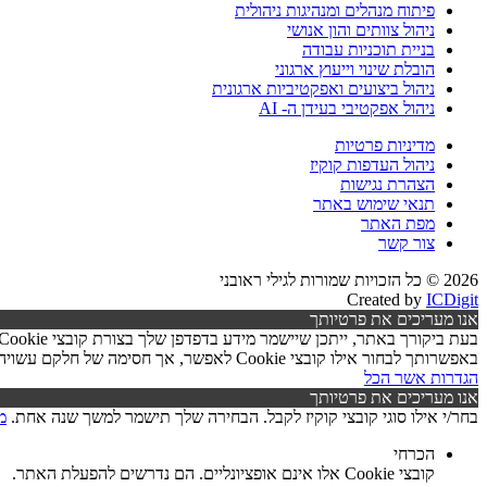
פיתוח מנהלים ומנהיגות ניהולית
ניהול צוותים והון אנושי
בניית תוכניות עבודה
הובלת שינוי וייעוץ ארגוני
ניהול ביצועים ואפקטיביות ארגונית
ניהול אפקטיבי בעידן ה- AI
מדיניות פרטיות
ניהול העדפות קוקיז
הצהרת נגישות
תנאי שימוש באתר
מפת האתר
צור קשר
2026 © כל הזכויות שמורות לגילי ראובני
Created by
ICDigit
אנו מעריכים את פרטיותך
באפשרותך לבחור אילו קובצי Cookie לאפשר, אך חסימה של חלקם עשויה לפגוע בפעילות האתר ובאיכות השירותים.
הגדרות
אשר הכל
אנו מעריכים את פרטיותך
בחר/י אילו סוגי קובצי קוקיז לקבל. הבחירה שלך תישמר למשך שנה אחת.
מ
הכרחי
קובצי Cookie אלו אינם אופציונליים. הם נדרשים להפעלת האתר.