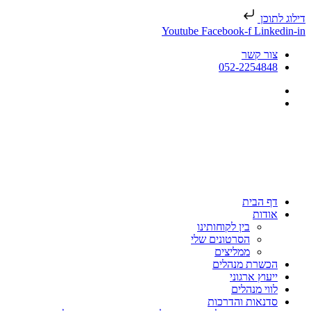
דילוג לתוכן
Youtube
Facebook-f
Linkedin-in
צור קשר
052-2254848
דף הבית
אודות
בין לקוחותינו
הסרטונים שלי
ממליצים
הכשרת מנהלים
ייעוץ ארגוני
לווי מנהלים
סדנאות והדרכות