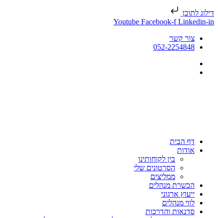
דילוג לתוכן
Youtube
Facebook-f
Linkedin-in
צור קשר
052-2254848
דף הבית
אודות
בין לקוחותינו
הסרטונים שלי
ממליצים
הכשרת מנהלים
ייעוץ ארגוני
לווי מנהלים
סדנאות והדרכות