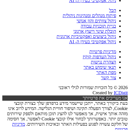
ניהול אפקטיבי בעידן ה- AI
הכל
פיתוח מנהלים ומנהיגות ניהולית
ניהול צוותים והון אנושי
בניית תוכניות עבודה
הובלת שינוי וייעוץ ארגוני
ניהול ביצועים ואפקטיביות ארגונית
ניהול אפקטיבי בעידן ה- AI
מדיניות פרטיות
ניהול העדפות קוקיז
הצהרת נגישות
תנאי שימוש באתר
מפת האתר
צור קשר
2026 © כל הזכויות שמורות לגילי ראובני
Created by
ICDigit
אנו מעריכים את פרטיותך
בעת ביקורך באתר, ייתכן שיישמר מידע בדפדפן שלך בצורת קובצי
Cookie, לצורך הפעלה תקינה ושיפור חוויית הגלישה. המידע לרוב אינו
מזהה אותך אישית, אך מאפשר לנו להציג תוכן מותאם ולספק שירותים
טובים יותר. באפשרותך לבחור אילו קובצי Cookie לאפשר, אך חסימה
של חלקם עשויה לפגוע בפעילות האתר ובאיכות השירותים.
מדיניות
פרטיות