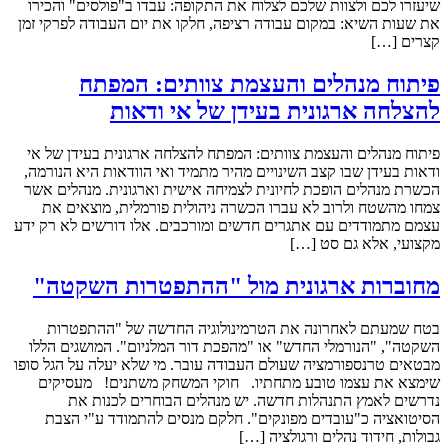
שיעזרו לכם ולצוות שלכם לצלוח את התקופה: עבדו ב"פולסים" והכירו
את שעות השיא: במקום עבודה רציפה, חלקו את יום העבודה לפרקי זמן
קצרים […]
פיתוח מנהלים והעצמת צוותים: המפתח
להצלחה ארגונית בעידן של אי ודאות
פיתוח מנהלים והעצמת צוותים: המפתח להצלחה ארגונית בעידן של אי
ודאות בעידן שבו קצב השינויים מהיר מתמיד ואי הוודאות היא הנורמה,
הכשרת מנהלים הופכת לחיונית לצמיחה אישית וארגונית. מנהלים אשר
צמחו מהשטח ולרוב לא עברו הכשרה ניהולית פורמלית, מוצאים את
עצמם מתמודדים עם אתגרים חדשים ומורכבים. אלו דורשים לא רק ידע
מקצועי, אלא גם סט […]
מחוברות ארגונית מול "ההתפטרות השקטה"
בטח שמעתם לאחרונה את הטרמינולוגיה החדשה של "ההתפטרות
השקטה", "הנורמלי החדש" או "מהפכת דור המלניום". המושגים הללו
מבטאים טרנספורמציה שעולם העבודה עובר. מי שלא יעלה על הגל סופו
שימצא את עצמו טובע מתחתיו. חוקי המשחק משתנים! מעסיקים
נדרשים לאמץ התנהלות חדשה. יש מנהלים הבוחרים לכנות את
הסיטואציה כ"עובדים מפונקים". חלקם מנסים להתמודד ע"י הצבת
גבולות, חידוד נהלים ורגולציה […]