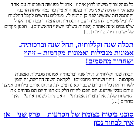
כל מנהל צריך מישהו לרוץ איתו! אתמול בפגישה השבועית עם אחד
ממנהלי הקהילה שאני מלווה בצפון הוא ציין עד כמה שיחת ההכנה
וההתמקדות שעשינו לפני כן תרמה לו. מנהלים נדרשים לקבל החלטות
ולהוביל שינויים, להתמודד עם התנגדויות ולהתמודד עם דעת הקהל
שלפעמים אינה אוהדת (לפחות בשלבי השינוי הראשונים). תכנון מקדים
של ישיבת דירקטוריון / […]
תכלה שנה וקללותיה, תחל שנה וברכותיה.
אמונות מגבילות ואמונות מקדמות – זיהוי
ושחרור מחסמים!
תכלה שנה וקללותיה, תחל שנה וברכותיה אמונות מגבילות ואמונות
מקדמות – זיהוי ושחרור מחסמים! לקראת השנה החדשה, זה הזמן
לשחרר את כל הדברים שכבר לא נחוצים לנו. פתחנו אותם בילדות, אמצנו
אותם מבלי שידענו, הם הפכו להיות חלק מאתנו והיום הם מהווים את
האישיות שלנו. איך נוצרות אמונות? האם ניתן לשנות אותן? איך
בוחרים […]
סוכני ביטוח בצומת של הכרעות – פרק שני – או
איך לבחור נכון