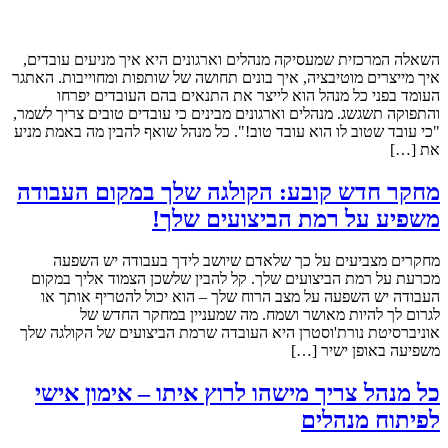
השאלה המרכזית שמעסיקה מנהלים וארגונים היא איך מניעים עובדים,
איך מייצרים מוטיבציה, איך בונים תחושה של שותפות ומחוייבות. האתגר
העומד בפני כל מנהל הוא לייצר את התנאים בהם העובדים יפרחו
והתפוקה תשגשג. מנהלים וארגונים מבינים כי עובדים טובים צריך לשמר,
"כי עובד שטוב לו הוא עובד טוב!". כל מנהל שואף להבין מה באמת מניע
את […]
מחקר חדש קובע: הקולגה שלך במקום העבודה
משפיע על רמת הביצועים שלך!
מחקרים מצביעים על כך שלאדם שיושב לידך בעבודה יש השפעה
מכרעת על רמת הביצועים שלך. קל להבין שלשכן הצמוד אליך במקום
העבודה יש השפעה על מצב הרוח שלך – הוא יכול להטריף אותך או
לגרום לך להיות מאושר ושמח. מה שמעניין במחקר החדש של
אוניברסיטת נורת'וסטרן היא העובדה שרמת הביצועים של הקולגה שלך
משפיעה באופן ישיר […]
כל מנהל צריך מישהו לרוץ איתו – אימון אישי
לפיתוח מנהלים