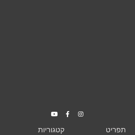
שיווקי
על ידי
שיתוף
תחומי
העניין
וההתנהגות
שלך בעת
ביקורך
באתר,
תגדל
ההזדמנות
לראות תוכן
והצעות
מותאמות
אישית.
תפריט
קטגוריות