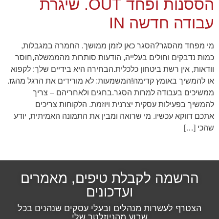
הססנות ופחד OUT. שיגרת
עבודה חדשה IN
מי מפחד מהסגר?הסגר כאן לזמן ממושך. החמרה במגבלות,
כמות נדבקים וחולים בעלייה, הודעות סותרות מהממשלה,חוסר
וודאות, אין רשת ביטחון כלכלית.הבחירה היא בידיים שלך: לקפוא
או להמשיך באומץ קדימה!המשמעות: לא מורידים את הרגל מהגז.
ממשיכים בעבודה למרות הסגר.בחגים ולאחריהם – צריך
להמשיך בפעילות עסקית יצרנית ויוזמת. הלקוחות צריכים
הכרחי
קובצי
אתכם דווקא עכשיו. מי שרואה ומבין את התמונה האמיתית, יודע
Cookie אלו
שהכי […]
אינם
אופציונליים.
הם נדרשים
להפעלת
האתר.
הרשמה לקבלת טיפים, מאמרים
ועדכונים
סטטיסטיקות
הצטרף לעשרות מנהלים ובעלי עסקים שנהנים בכל
כדי שנוכל
שבוע מהניוזלטר שלי
לשפר את