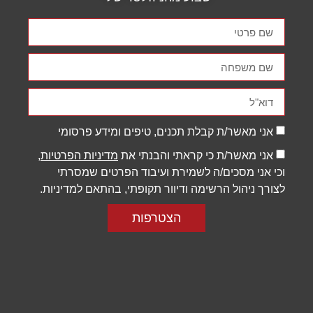
תפקוד האתר
ומבנהו,
בהתבסס על
אופן השימוש
באתר.
חוויית
משתמש
אני מאשר/ת קבלת תכנים, טיפים ומידע פרסומי
כדי שהאתר
שלנו יעבוד
אני מאשר/ת כי קראתי והבנתי את
מדיניות הפרטיות
,
בצורה
וכי אני מסכים/ה לשמירת ועיבוד הפרטים שמסרתי
מיטבית
במהלך
לצורך ניהול הרשימה ודיוור תקופתי, בהתאם למדיניות.
ביקורך. אם
תסרב/י
הצטרפות
לקובצי
Cookie
אלו, חלק
מהפונקציות
באתר
עשויות
להיעלם.