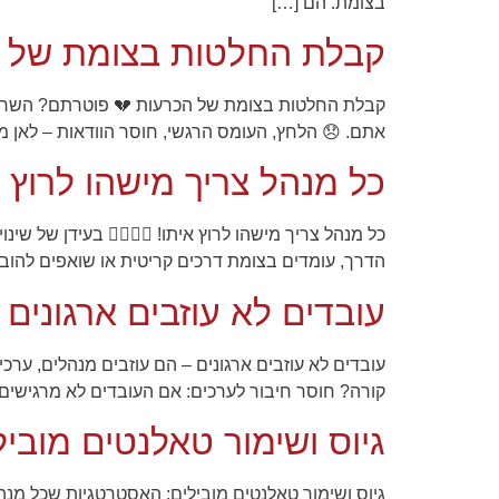
בצומת. הם […]
תפקוד האתר
ומבנהו,
קבלת החלטות בצומת של 
בהתבסס על
אופן השימוש
באתר.
קבלת החלטות בצומת של הכרעות 💔 פוטרתם? השחיק
אתם. 😞 הלחץ, העומס הרגשי, חוסר הוודאות – לאן מ
כל מנהל צריך מישהו לרוץ א
חוויית
משתמש
כדי שהאתר
שלנו יעבוד
כל מנהל צריך מישהו לרוץ איתו! 🏃‍♂️🏃‍♀️ בעידן של
בצורה
הדרך, עומדים בצומת דרכים קריטית או שואפים להובי
מיטבית
במהלך
עובדים לא עוזבים ארגונים 
ביקורך. אם
תסרב/י
לקובצי
עובדים לא עוזבים ארגונים – הם עוזבים מנהלים, ערכ
Cookie
קורה? חוסר חיבור לערכים: אם העובדים לא מרגישים
אלו, חלק
מהפונקציות
גיוס ושימור טאלנטים מובי
באתר
עשויות
להיעלם.
גיוס ושימור טאלנטים מובילים: האסטרטגיות שכל מנהל