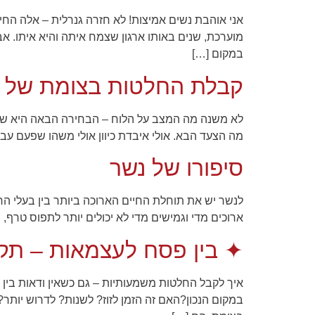
אני אוהבת נשים אמיצות! לא חזרה גנרלית – אלה הח
מוערכת, שנים באותו ארגון שצמח איתה והיא איתו. 
במקום […]
קבלת החלטות בצומת של 
לא משנה מה המצב על הלוח – הבחירה הבאה היא שלך
מה הצעד הבא. אולי איבדת כיוון אולי משהו שפעם עבד 
הכרחי
סיפורו של נשר
קובצי
Cookie אלו
אינם
אופציונליים.
הם נדרשים
ארוכים מדי וגמישים מדי לא יכולים יותר לתפוס טרף,
להפעלת
האתר.
✦ בין פסח לעצמאות – תק
איך לקבל החלטות משמעותיות – גם כשאין ודאות בין 
סטטיסטיקות
במקום הנכון?האם זה הזמן לזוז? לשנות? לדרוש יותר
כדי שנוכל
לשפר את