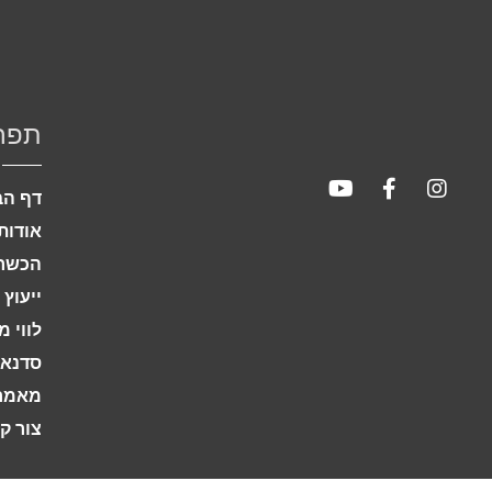
תפר
דף הב
אודות
הכשרת
ייעוץ 
לווי 
סדנאו
מאמר
צור ק