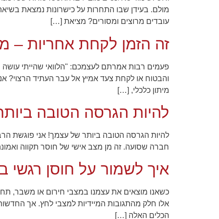
מולם. בעידן שבו התחרות על כישרונות נמצאת בשיאה,
עובדים מרוצים ומסורים? מציאת […]
שיווקי
על ידי
זה הזמן לקחת אחריות – מ
שיתוף
תחומי
העניין
וההתנהגות
פעמים רבות אמרתם לעצמכם: "הלוואי שהייתי עושה מש
שלך בעת
והבטוח או לקחת צעד אמיץ אל עבר העתיד הרצוי? אני
ביקורך
מיתון כלכלי, […]
באתר,
תגדל
להיות הגרסה הטובה ביותר 
ההזדמנות
לראות תוכן
והצעות
להיות הגרסה הטובה ביותר של עצמך! אני פוגשת הרב
מותאמות
אישית.
חברה שסועה. זה מן מצב אישי של חוסר תקווה ואמונ
איך לשמור על חוסן רגשי במצבי מצוקה –
כשאנו מוצאים את עצמנו במצבי חירום או משבר, תחוש
אלו חלק מהתגובות המיידיות למצבי לחץ. אך החדשות 
הכלים האלה […]