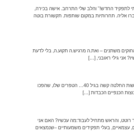
תי לתפקיד החדש!" והלב שלי התרחב. אישה בכירה,
ברו אליה. תחרותיות במקום שותפות. תקשורת בוטה
קים משתנים – ואת.ה מרגיש.ה תקוע.ה, בלי לדעת
 אני גילי ראובני, […]
לנשר יש את תוחלת החיים הארוכה ביותר בין בעלי החיים מסוגו, הוא יכול לחיות עד 70 שנה. אבל כדי להגיע לגיל זה עליו לעשות החלטה קשה בגיל 40… הטפרים שלו, שהפכו
וצות הכנפיים הכבדות […]
ד רוטט, והראש מתחיל לעבוד:מה עכשיו? האם אני
ים, עצמאיים, בעלי תפקידים משמעותיים –שנמצאים