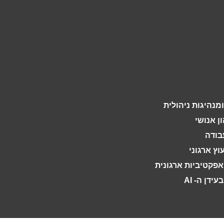
מנהיגות ניהולית
ון אנושי
עבודה
וץ ארגוני
ואפקטיביות ארגונית
ידן ה- AI