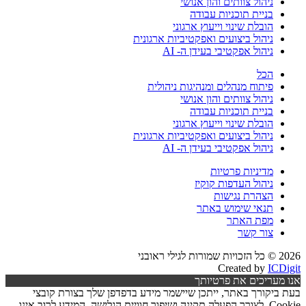
ניהול צוותים והון אנושי
בניית תוכניות עבודה
הובלת שינוי וייעוץ ארגוני
ניהול ביצועים ואפקטיביות ארגונית
ניהול אפקטיבי בעידן ה- AI
הכל
פיתוח מנהלים ומנהיגות ניהולית
ניהול צוותים והון אנושי
בניית תוכניות עבודה
הובלת שינוי וייעוץ ארגוני
ניהול ביצועים ואפקטיביות ארגונית
ניהול אפקטיבי בעידן ה- AI
מדיניות פרטיות
ניהול העדפות קוקיז
הצהרת נגישות
תנאי שימוש באתר
מפת האתר
צור קשר
2026 © כל הזכויות שמורות לגילי ראובני
Created by
ICDigit
אנו מעריכים את פרטיותך
בעת ביקורך באתר, ייתכן שיישמר מידע בדפדפן שלך בצורת קובצי
Cookie, לצורך הפעלה תקינה ושיפור חוויית הגלישה. המידע לרוב אינו