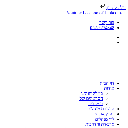
דילוג לתוכן
Youtube
Facebook-f
Linkedin-in
צור קשר
052-2254848
דף הבית
אודות
בין לקוחותינו
הסרטונים שלי
ממליצים
הכשרת מנהלים
ייעוץ ארגוני
לווי מנהלים
סדנאות והדרכות