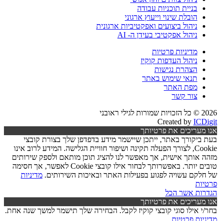
בניית תוכניות עבודה
הובלת שינוי וייעוץ ארגוני
ניהול ביצועים ואפקטיביות ארגונית
ניהול אפקטיבי בעידן ה- AI
מדיניות פרטיות
ניהול העדפות קוקיז
הצהרת נגישות
תנאי שימוש באתר
מפת האתר
צור קשר
2026 © כל הזכויות שמורות לגילי ראובני
Created by
ICDigit
אנו מעריכים את פרטיותך
בעת ביקורך באתר, ייתכן שיישמר מידע בדפדפן שלך בצורת קובצי
Cookie, לצורך הפעלה תקינה ושיפור חוויית הגלישה. המידע לרוב אינו
מזהה אותך אישית, אך מאפשר לנו להציג תוכן מותאם ולספק שירותים
טובים יותר. באפשרותך לבחור אילו קובצי Cookie לאפשר, אך חסימה
של חלקם עשויה לפגוע בפעילות האתר ובאיכות השירותים.
מדיניות
פרטיות
הגדרות
אשר הכל
אנו מעריכים את פרטיותך
בחר/י אילו סוגי קובצי קוקיז לקבל. הבחירה שלך תישמר למשך שנה אחת.
מדיניות פרטיות