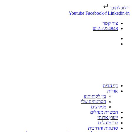
דילוג לתוכן
Youtube
Facebook-f
Linkedin-in
צור קשר
052-2254848
דף הבית
אודות
בין לקוחותינו
הסרטונים שלי
ממליצים
הכשרת מנהלים
ייעוץ ארגוני
לווי מנהלים
סדנאות והדרכות