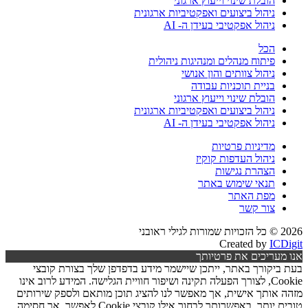
הובלת שינוי וייעוץ ארגוני
ניהול ביצועים ואפקטיביות ארגונית
ניהול אפקטיבי בעידן ה- AI
הכל
פיתוח מנהלים ומנהיגות ניהולית
ניהול צוותים והון אנושי
בניית תוכניות עבודה
הובלת שינוי וייעוץ ארגוני
ניהול ביצועים ואפקטיביות ארגונית
ניהול אפקטיבי בעידן ה- AI
מדיניות פרטיות
ניהול העדפות קוקיז
הצהרת נגישות
תנאי שימוש באתר
מפת האתר
צור קשר
2026 © כל הזכויות שמורות לגילי ראובני
Created by
ICDigit
אנו מעריכים את פרטיותך
בעת ביקורך באתר, ייתכן שיישמר מידע בדפדפן שלך בצורת קובצי
Cookie, לצורך הפעלה תקינה ושיפור חוויית הגלישה. המידע לרוב אינו
מזהה אותך אישית, אך מאפשר לנו להציג תוכן מותאם ולספק שירותים
טובים יותר. באפשרותך לבחור אילו קובצי Cookie לאפשר, אך חסימה