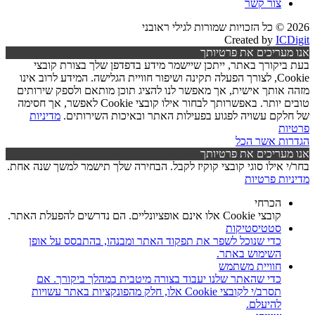
צור קשר
2026 © כל הזכויות שמורות לגילי ראובני
Created by
ICDigit
אנו מעריכים את פרטיותך
בעת ביקורך באתר, ייתכן שיישמר מידע בדפדפן שלך בצורת קובצי
Cookie, לצורך הפעלה תקינה ושיפור חוויית הגלישה. המידע לרוב אינו
מזהה אותך אישית, אך מאפשר לנו להציג תוכן מותאם ולספק שירותים
טובים יותר. באפשרותך לבחור אילו קובצי Cookie לאפשר, אך חסימה
של חלקם עשויה לפגוע בפעילות האתר ובאיכות השירותים.
מדיניות
פרטיות
הגדרות
אשר הכל
אנו מעריכים את פרטיותך
בחר/י אילו סוגי קובצי קוקיז לקבל. הבחירה שלך תישמר למשך שנה אחת.
מדיניות פרטיות
הכרחי
קובצי Cookie אלו אינם אופציונליים. הם נדרשים להפעלת האתר.
סטטיסטיקות
כדי שנוכל לשפר את תפקוד האתר ומבנהו, בהתבסס על אופן
השימוש באתר.
חוויית משתמש
כדי שהאתר שלנו יעבוד בצורה מיטבית במהלך ביקורך. אם
תסרב/י לקובצי Cookie אלו, חלק מהפונקציות באתר עשויות
להיעלם.