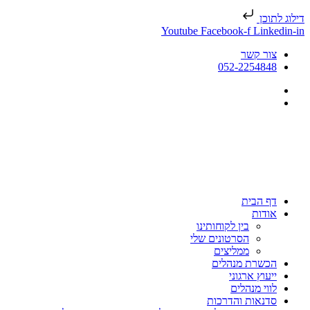
דילוג לתוכן
Youtube
Facebook-f
Linkedin-in
צור קשר
052-2254848
דף הבית
אודות
בין לקוחותינו
הסרטונים שלי
ממליצים
הכשרת מנהלים
ייעוץ ארגוני
לווי מנהלים
סדנאות והדרכות