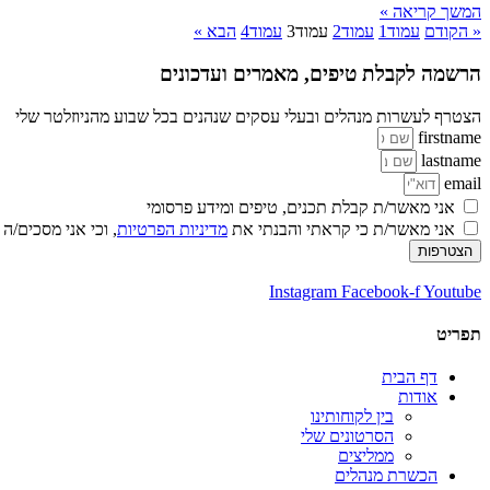
המשך קריאה »
« הקודם
עמוד
1
עמוד
2
עמוד
3
עמוד
4
הבא »
הרשמה לקבלת טיפים, מאמרים ועדכונים
הצטרף לעשרות מנהלים ובעלי עסקים שנהנים בכל שבוע מהניוזלטר שלי
firstname
lastname
email
אני מאשר/ת קבלת תכנים, טיפים ומידע פרסומי
אני מאשר/ת כי קראתי והבנתי את
מדיניות הפרטיות
, וכי אני מסכים/ה
הצטרפות
Instagram
Facebook-f
Youtube
תפריט
דף הבית
אודות
בין לקוחותינו
הסרטונים שלי
ממליצים
הכשרת מנהלים