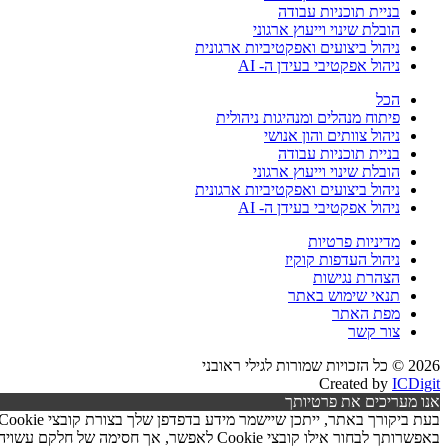
בניית תוכניות עבודה
הובלת שינוי וייעוץ ארגוני
ניהול ביצועים ואפקטיביות ארגונית
ניהול אפקטיבי בעידן ה- AI
הכל
פיתוח מנהלים ומנהיגות ניהולית
ניהול צוותים והון אנושי
בניית תוכניות עבודה
הובלת שינוי וייעוץ ארגוני
ניהול ביצועים ואפקטיביות ארגונית
ניהול אפקטיבי בעידן ה- AI
מדיניות פרטיות
ניהול העדפות קוקיז
הצהרת נגישות
תנאי שימוש באתר
מפת האתר
צור קשר
2026 © כל הזכויות שמורות לגילי ראובני
Created by
ICDigit
אנו מעריכים את פרטיותך
באפשרותך לבחור אילו קובצי Cookie לאפשר, אך חסימה של חלקם עשויה לפגוע בפעילות האתר ובאיכות השירותים.