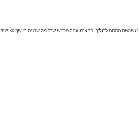
רגליך. פתאום אתה מרגיש שכל מה שבנית במשך 30 שנה, קורס בין לילה… ואתה