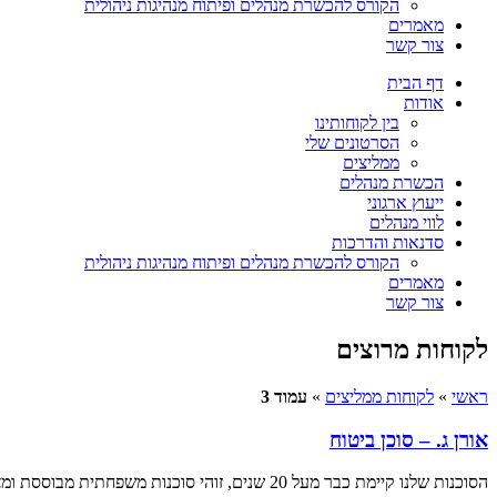
הקורס להכשרת מנהלים ופיתוח מנהיגות ניהולית
מאמרים
צור קשר
דף הבית
אודות
בין לקוחותינו
הסרטונים שלי
ממליצים
הכשרת מנהלים
ייעוץ ארגוני
לווי מנהלים
סדנאות והדרכות
הקורס להכשרת מנהלים ופיתוח מנהיגות ניהולית
מאמרים
צור קשר
לקוחות מרוצים
ראשי
»
לקוחות ממליצים
»
עמוד 3
אורן ג. – סוכן ביטוח
הסוכנות שלנו קיימת כבר מעל 20 שנים, זוהי סוכנות משפחתית מבוססת ומצליחה. בשנתיים האחרונות הכפלנו את נפח הפעילות, הצוות גדל והתרחבנו לנישות נוספות. נעזרנו בגילי