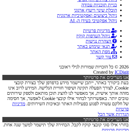
בניית תוכניות עבודה
הובלת שינוי וייעוץ ארגוני
ניהול ביצועים ואפקטיביות ארגונית
ניהול אפקטיבי בעידן ה- AI
מדיניות פרטיות
ניהול העדפות קוקיז
הצהרת נגישות
תנאי שימוש באתר
מפת האתר
צור קשר
2026 © כל הזכויות שמורות לגילי ראובני
Created by
ICDigit
אנו מעריכים את פרטיותך
בעת ביקורך באתר, ייתכן שיישמר מידע בדפדפן שלך בצורת קובצי
Cookie, לצורך הפעלה תקינה ושיפור חוויית הגלישה. המידע לרוב אינו
מזהה אותך אישית, אך מאפשר לנו להציג תוכן מותאם ולספק שירותים
טובים יותר. באפשרותך לבחור אילו קובצי Cookie לאפשר, אך חסימה
של חלקם עשויה לפגוע בפעילות האתר ובאיכות השירותים.
מדיניות
פרטיות
הגדרות
אשר הכל
אנו מעריכים את פרטיותך
בחר/י אילו סוגי קובצי קוקיז לקבל. הבחירה שלך תישמר למשך שנה אחת.
מדיניות פרטיות