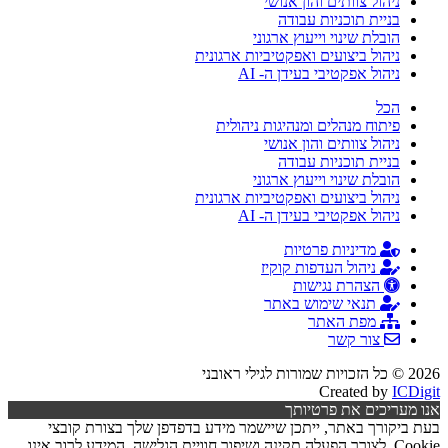
ניהול צוותים והון אנושי
בניית תוכניות עבודה
הובלת שינוי וייעוץ ארגוני
ניהול ביצועים ואפקטיביות ארגונית
ניהול אפקטיבי בעידן ה- AI
הכל
פיתוח מנהלים ומנהיגות ניהולית
ניהול צוותים והון אנושי
בניית תוכניות עבודה
הובלת שינוי וייעוץ ארגוני
ניהול ביצועים ואפקטיביות ארגונית
ניהול אפקטיבי בעידן ה- AI
מדיניות פרטיות
ניהול העדפות קוקיז
הצהרת נגישות
תנאי שימוש באתר
מפת האתר
צור קשר
2026 © כל הזכויות שמורות לגילי ראובני
Created by
ICDigit
אנו מעריכים את פרטיותך
בעת ביקורך באתר, ייתכן שיישמר מידע בדפדפן שלך בצורת קובצי
Cookie, לצורך הפעלה תקינה ושיפור חוויית הגלישה. המידע לרוב אינו