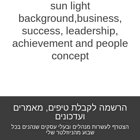
sun light
background,business,
success, leadership,
achievement and people
concept
הכרחי
קובצי
Cookie אלו
אינם
אופציונליים.
הם נדרשים
להפעלת
הרשמה לקבלת טיפים, מאמרים
האתר.
ועדכונים
הצטרף לעשרות מנהלים ובעלי עסקים שנהנים בכל
סטטיסטיקות
שבוע מהניוזלטר שלי
כדי שנוכל
לשפר את