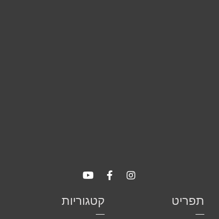
שיווקי
על ידי
שיתוף
תחומי
העניין
וההתנהגות
שלך בעת
ביקורך
באתר,
תגדל
ההזדמנות
לראות תוכן
והצעות
מותאמות
אישית.
תפריט
קטגוריות