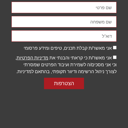
תפקוד האתר
ומבנהו,
בהתבסס על
אופן השימוש
באתר.
חוויית
אני מאשר/ת קבלת תכנים, טיפים ומידע פרסומי
משתמש
כדי שהאתר
אני מאשר/ת כי קראתי והבנתי את
מדיניות הפרטיות
,
שלנו יעבוד
וכי אני מסכים/ה לשמירת ועיבוד הפרטים שמסרתי
בצורה
מיטבית
לצורך ניהול הרשימה ודיוור תקופתי, בהתאם למדיניות.
במהלך
ביקורך. אם
הצטרפות
תסרב/י
לקובצי
Cookie
אלו, חלק
מהפונקציות
באתר
עשויות
להיעלם.