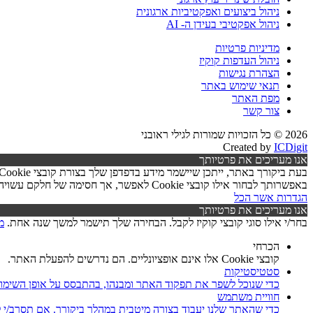
ניהול ביצועים ואפקטיביות ארגונית
ניהול אפקטיבי בעידן ה- AI
מדיניות פרטיות
ניהול העדפות קוקיז
הצהרת נגישות
תנאי שימוש באתר
מפת האתר
צור קשר
2026 © כל הזכויות שמורות לגילי ראובני
Created by
ICDigit
אנו מעריכים את פרטיותך
באפשרותך לבחור אילו קובצי Cookie לאפשר, אך חסימה של חלקם עשויה לפגוע בפעילות האתר ובאיכות השירותים.
הגדרות
אשר הכל
אנו מעריכים את פרטיותך
בחר/י אילו סוגי קובצי קוקיז לקבל. הבחירה שלך תישמר למשך שנה אחת.
מ
הכרחי
קובצי Cookie אלו אינם אופציונליים. הם נדרשים להפעלת האתר.
סטטיסטיקות
כדי שנוכל לשפר את תפקוד האתר ומבנהו, בהתבסס על אופן השימו
חוויית משתמש
כדי שהאתר שלנו יעבוד בצורה מיטבית במהלך ביקורך. אם תסרב/י לקובצי Cookie אלו, חלק מהפונקציות באתר עשוי