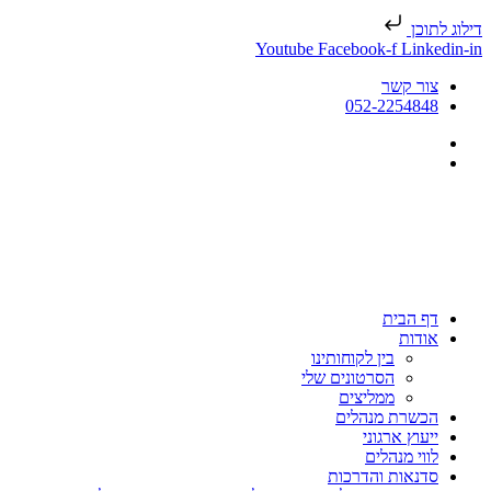
דילוג לתוכן
Youtube
Facebook-f
Linkedin-in
צור קשר
052-2254848
דף הבית
אודות
בין לקוחותינו
הסרטונים שלי
ממליצים
הכשרת מנהלים
ייעוץ ארגוני
לווי מנהלים
סדנאות והדרכות