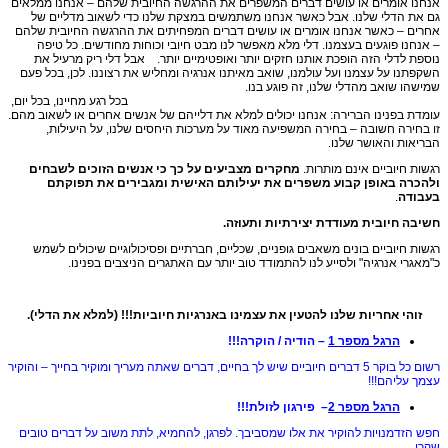
אנחנו אומרים או עושים דברים המשפרים את ההרגשה החיובית שלהם – אנחנו ממלאים
גם את הדלי שלנו. אבל כאשר אנחנו משתמשים במצקת שלנו כדי לשאוב מדליים של
אחרים – כאשר אנחנו אומרים או עושים דברים המפחיתים את ההרגשה החיובית שלהם
– אנחנו פוגעים בעצמנו. דלי מלא מאפשר לנו מבט חיובי וכוחות מחודשים. כל טיפה
נוספת לדלי הזה הופכת אותנו חזקים יותר ואופטימיים יותר. אבל דלי ריק מרעיל את
השקפתנו על עצמנו ועל עולמנו, שואב מאיתנו אנרגיה ומחליש את רצוננו. לכן, בכל פעם
שמישהו שואב מהדלי שלנו, זה פוגע בנו.
בכל רגע מחיינו, בכל יום,
עומדת בפנינו הברירה: אנחנו יכולים למלא את דלייהם של אנשים אחרים או לשאוב מהם.
זו בחירה חשובה – בחירה המשפיעה מאוד על מערכות היחסים שלנו, על היעילות,
הבריאות והאושר שלנו.
רגשות חיוביים אינם מותרות.
מחקרים מצביעים על כך כי אנשים הזוכים לשבחים
ולהכרה באופן קבוע משפרים את יעילותם האישית ומגבירים את תפוקתם
בעבודה
.
חשיבה חיובית מעודדת יצירתיות ותעוזה.
רגשות חיוביים בונים משאבים גופניים, שכליים, חברתיים ופסיכולוגיים שיכולים לשמש
כ"מאגרי אנרגיה" ולסייע לנו להתמודד טוב יותר עם האתגרים הניצבים בפנינו.
זוהי אחריות שלנו להטעין את עצמינו באנרגיות חיוביות!!! (למלא את הדלי).
הרגל מספר 1
– הודיה / הוקרה!!!
רשום כל בוקר 5 דברים חיוביים שיש לך בחיים, דברים שאתה מעריך ומוקיר בחייך – והוקיר
עצמך עליהם!!!
הרגל מספר 2
– פירגון לזולת!!!
חפש הזדמנויות להוקיר את אלו שמסביבך. לפרגן, להחמיא, לתת משוב על דברים טובים
שקרו.