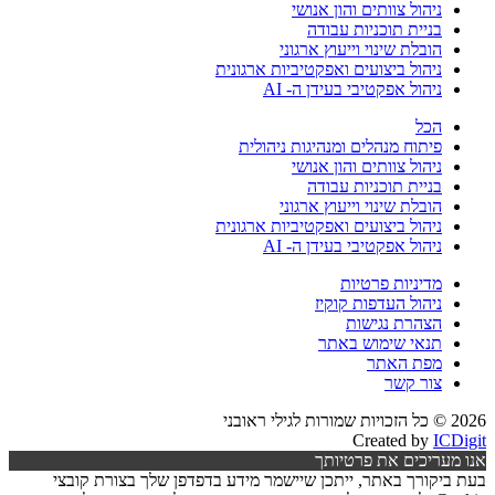
ניהול צוותים והון אנושי
בניית תוכניות עבודה
הובלת שינוי וייעוץ ארגוני
ניהול ביצועים ואפקטיביות ארגונית
ניהול אפקטיבי בעידן ה- AI
הכל
פיתוח מנהלים ומנהיגות ניהולית
ניהול צוותים והון אנושי
בניית תוכניות עבודה
הובלת שינוי וייעוץ ארגוני
ניהול ביצועים ואפקטיביות ארגונית
ניהול אפקטיבי בעידן ה- AI
מדיניות פרטיות
ניהול העדפות קוקיז
הצהרת נגישות
תנאי שימוש באתר
מפת האתר
צור קשר
2026 © כל הזכויות שמורות לגילי ראובני
Created by
ICDigit
אנו מעריכים את פרטיותך
בעת ביקורך באתר, ייתכן שיישמר מידע בדפדפן שלך בצורת קובצי