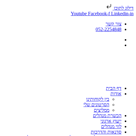
דילוג לתוכן
Youtube
Facebook-f
Linkedin-in
צור קשר
052-2254848
דף הבית
אודות
בין לקוחותינו
הסרטונים שלי
ממליצים
הכשרת מנהלים
ייעוץ ארגוני
לווי מנהלים
סדנאות והדרכות