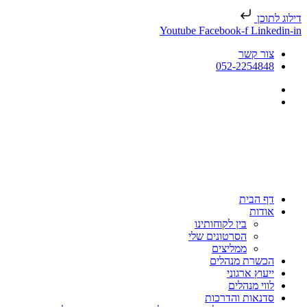
דילוג לתוכן
Youtube
Facebook-f
Linkedin-in
צור קשר
052-2254848
דף הבית
אודות
בין לקוחותינו
הסרטונים שלי
ממליצים
הכשרת מנהלים
ייעוץ ארגוני
לווי מנהלים
סדנאות והדרכות