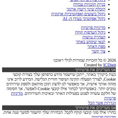
בניית תוכניות עבודה
הובלת שינוי וייעוץ ארגוני
ניהול ביצועים ואפקטיביות ארגונית
ניהול אפקטיבי בעידן ה- AI
מדיניות פרטיות
ניהול העדפות קוקיז
הצהרת נגישות
תנאי שימוש באתר
מפת האתר
צור קשר
2026 © כל הזכויות שמורות לגילי ראובני
Created by
ICDigit
אנו מעריכים את פרטיותך
בעת ביקורך באתר, ייתכן שיישמר מידע בדפדפן שלך בצורת קובצי
Cookie, לצורך הפעלה תקינה ושיפור חוויית הגלישה. המידע לרוב אינו
מזהה אותך אישית, אך מאפשר לנו להציג תוכן מותאם ולספק שירותים
טובים יותר. באפשרותך לבחור אילו קובצי Cookie לאפשר, אך חסימה
של חלקם עשויה לפגוע בפעילות האתר ובאיכות השירותים.
מדיניות
פרטיות
הגדרות
אשר הכל
אנו מעריכים את פרטיותך
בחר/י אילו סוגי קובצי קוקיז לקבל. הבחירה שלך תישמר למשך שנה אחת.
מדיניות פרטיות