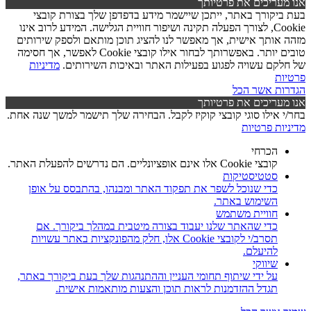
אנו מעריכים את פרטיותך
בעת ביקורך באתר, ייתכן שיישמר מידע בדפדפן שלך בצורת קובצי
Cookie, לצורך הפעלה תקינה ושיפור חוויית הגלישה. המידע לרוב אינו
מזהה אותך אישית, אך מאפשר לנו להציג תוכן מותאם ולספק שירותים
טובים יותר. באפשרותך לבחור אילו קובצי Cookie לאפשר, אך חסימה
של חלקם עשויה לפגוע בפעילות האתר ובאיכות השירותים.
מדיניות
פרטיות
הגדרות
אשר הכל
אנו מעריכים את פרטיותך
בחר/י אילו סוגי קובצי קוקיז לקבל. הבחירה שלך תישמר למשך שנה אחת.
מדיניות פרטיות
הכרחי
קובצי Cookie אלו אינם אופציונליים. הם נדרשים להפעלת האתר.
סטטיסטיקות
כדי שנוכל לשפר את תפקוד האתר ומבנהו, בהתבסס על אופן
השימוש באתר.
חוויית משתמש
כדי שהאתר שלנו יעבוד בצורה מיטבית במהלך ביקורך. אם
תסרב/י לקובצי Cookie אלו, חלק מהפונקציות באתר עשויות
להיעלם.
שיווקי
על ידי שיתוף תחומי העניין וההתנהגות שלך בעת ביקורך באתר,
תגדל ההזדמנות לראות תוכן והצעות מותאמות אישית.