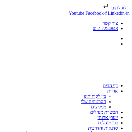
דילוג לתוכן
Youtube
Facebook-f
Linkedin-in
צור קשר
052-2254848
דף הבית
אודות
בין לקוחותינו
הסרטונים שלי
ממליצים
הכשרת מנהלים
ייעוץ ארגוני
לווי מנהלים
סדנאות והדרכות