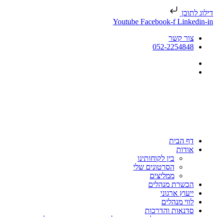
דילוג לתוכן
Youtube
Facebook-f
Linkedin-in
צור קשר
052-2254848
דף הבית
אודות
בין לקוחותינו
הסרטונים שלי
ממליצים
הכשרת מנהלים
ייעוץ ארגוני
לווי מנהלים
סדנאות והדרכות