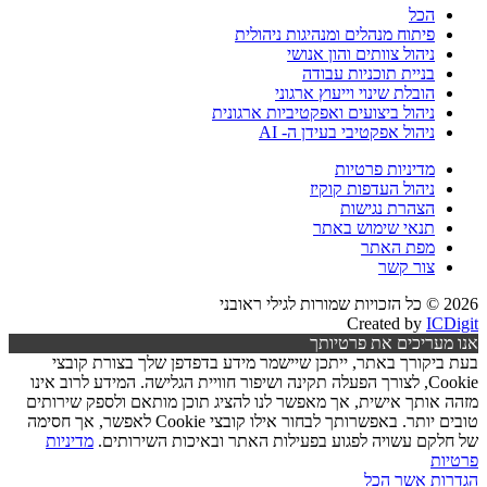
הכל
פיתוח מנהלים ומנהיגות ניהולית
ניהול צוותים והון אנושי
בניית תוכניות עבודה
הובלת שינוי וייעוץ ארגוני
ניהול ביצועים ואפקטיביות ארגונית
ניהול אפקטיבי בעידן ה- AI
מדיניות פרטיות
ניהול העדפות קוקיז
הצהרת נגישות
תנאי שימוש באתר
מפת האתר
צור קשר
2026 © כל הזכויות שמורות לגילי ראובני
Created by
ICDigit
אנו מעריכים את פרטיותך
בעת ביקורך באתר, ייתכן שיישמר מידע בדפדפן שלך בצורת קובצי
Cookie, לצורך הפעלה תקינה ושיפור חוויית הגלישה. המידע לרוב אינו
מזהה אותך אישית, אך מאפשר לנו להציג תוכן מותאם ולספק שירותים
טובים יותר. באפשרותך לבחור אילו קובצי Cookie לאפשר, אך חסימה
של חלקם עשויה לפגוע בפעילות האתר ובאיכות השירותים.
מדיניות
פרטיות
הגדרות
אשר הכל