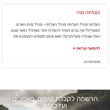
הצלחה מהי
הצלחה מהי? הצלחה מהי? הצלחה- מהי? מיהו האדם
המצליח? מה גורם לאחד להצליח יותר מאחר? האם ישנם
כאלו שנולדו מצליחנים? האם אתם חוסמים לעצמכם את
להמשך קריאה »
הכרחי
קובצי
01/04/2016
Cookie
אלו אינם
אופציונליים.
הם
נדרשים
להפעלת
האתר.
הרשמה לקבלת טיפים, מאמרים
ועדכונים
סטטיסטיקות