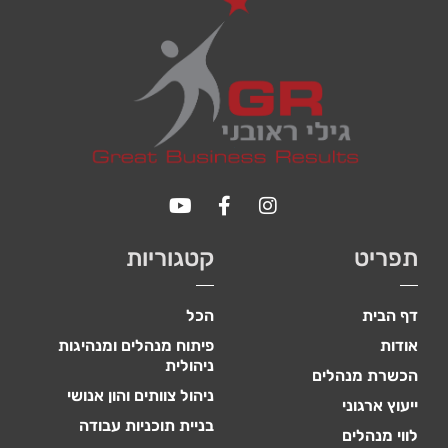
באתר
עשויות
להיעלם.
שיווקי
על ידי
שיתוף
תחומי
העניין
וההתנהגות
שלך בעת
ביקורך
תפריט
קטגוריות
באתר,
תגדל
ההזדמנות
דף הבית
הכל
לראות תוכן
והצעות
אודות
פיתוח מנהלים ומנהיגות
מותאמות
ניהולית
הכשרת מנהלים
אישית.
ניהול צוותים והון אנושי
ייעוץ ארגוני
בניית תוכניות עבודה
לווי מנהלים