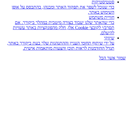
סטטיסטיקות
כדי שנוכל לשפר את תפקוד האתר ומבנהו, בהתבסס על אופן
השימוש באתר.
חוויית משתמש
כדי שהאתר שלנו יעבוד בצורה מיטבית במהלך ביקורך. אם
תסרב/י לקובצי Cookie אלו, חלק מהפונקציות באתר עשויות
להיעלם.
שיווקי
על ידי שיתוף תחומי העניין וההתנהגות שלך בעת ביקורך באתר,
תגדל ההזדמנות לראות תוכן והצעות מותאמות אישית.
אשר הכל