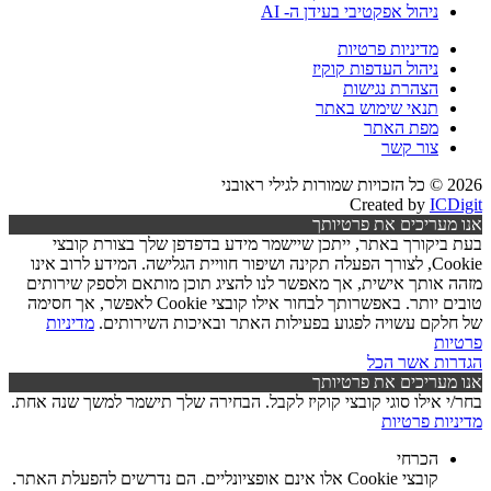
ניהול אפקטיבי בעידן ה- AI
מדיניות פרטיות
ניהול העדפות קוקיז
הצהרת נגישות
תנאי שימוש באתר
מפת האתר
צור קשר
ני
Created by
IC
עריכים את פרטיותך
יקורך באתר, ייתכן שיישמר מידע בדפדפן שלך בצורת קובצי
Cookie, לצורך הפעלה תקינה ושיפור חוויית הגלישה. המידע לרוב אינו
אותך אישית, אך מאפשר לנו להציג תוכן מותאם ולספק שירותים
טובים יותר. באפשרותך לבחור אילו קובצי Cookie לאפשר, אך חסימה
קם עשויה לפגוע בפעילות האתר ובאיכות השירותים.
מדיניות
ת
ות
אשר הכל
עריכים את פרטיותך
 אילו סוגי קובצי קוקיז לקבל. הבחירה שלך תישמר למשך שנה אחת.
ות פרטיות
הכרחי
קובצי Cookie אלו אינם אופציונליים. הם נדרשים להפעלת האתר.