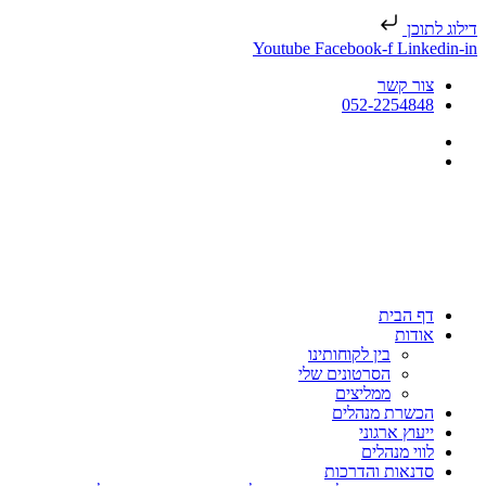
 לתוכן
Youtube
Facebook-f
Linked
צור קשר
052-2254848
דף הבית
אודות
בין לקוחותינו
הסרטונים שלי
ממליצים
הכשרת מנהלים
ייעוץ ארגוני
לווי מנהלים
סדנאות והדרכות