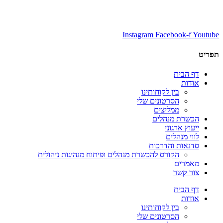
Instagram
Facebook-f
You
ט
דף הבית
אודות
בין לקוחותינו
הסרטונים שלי
ממליצים
הכשרת מנהלים
ייעוץ ארגוני
לווי מנהלים
סדנאות והדרכות
הקורס להכשרת מנהלים ופיתוח מנהיגות ניהולית
מאמרים
צור קשר
דף הבית
אודות
בין לקוחותינו
הסרטונים שלי