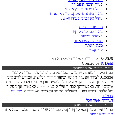
בניית תוכניות עבודה
הובלת שינוי וייעוץ ארגוני
ניהול ביצועים ואפקטיביות ארגונית
ניהול אפקטיבי בעידן ה- AI
מדיניות פרטיות
ניהול העדפות קוקיז
הצהרת נגישות
תנאי שימוש באתר
מפת האתר
צור קשר
2026 © כל הזכויות שמורות לגילי ראובני
Created by
ICDigit
אנו מעריכים את פרטיותך
בעת ביקורך באתר, ייתכן שיישמר מידע בדפדפן שלך בצורת קובצי
Cookie, לצורך הפעלה תקינה ושיפור חוויית הגלישה. המידע לרוב אינו
מזהה אותך אישית, אך מאפשר לנו להציג תוכן מותאם ולספק שירותים
טובים יותר. באפשרותך לבחור אילו קובצי Cookie לאפשר, אך חסימה
של חלקם עשויה לפגוע בפעילות האתר ובאיכות השירותים.
מדיניות
פרטיות
הגדרות
אשר הכל
אנו מעריכים את פרטיותך
בחר/י אילו סוגי קובצי קוקיז לקבל. הבחירה שלך תישמר למשך שנה אחת.
מדיניות פרטיות