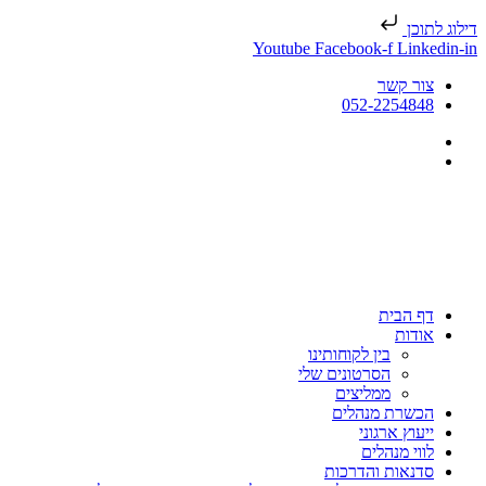
דילוג לתוכן
Youtube
Facebook-f
Linkedin-in
צור קשר
052-2254848
דף הבית
אודות
בין לקוחותינו
הסרטונים שלי
ממליצים
הכשרת מנהלים
ייעוץ ארגוני
לווי מנהלים
סדנאות והדרכות