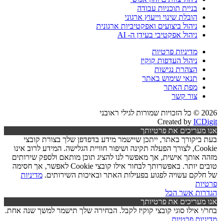
בניית תוכניות עבודה
הובלת שינוי וייעוץ ארגוני
ניהול ביצועים ואפקטיביות ארגונית
ניהול אפקטיבי בעידן ה- AI
מדיניות פרטיות
ניהול העדפות קוקיז
הצהרת נגישות
תנאי שימוש באתר
מפת האתר
צור קשר
2026 © כל הזכויות שמורות לגילי ראובני
Created by
ICDigit
אנו מעריכים את פרטיותך
בעת ביקורך באתר, ייתכן שיישמר מידע בדפדפן שלך בצורת קובצי
Cookie, לצורך הפעלה תקינה ושיפור חוויית הגלישה. המידע לרוב אינו
מזהה אותך אישית, אך מאפשר לנו להציג תוכן מותאם ולספק שירותים
טובים יותר. באפשרותך לבחור אילו קובצי Cookie לאפשר, אך חסימה
של חלקם עשויה לפגוע בפעילות האתר ובאיכות השירותים.
מדיניות
פרטיות
הגדרות
אשר הכל
אנו מעריכים את פרטיותך
בחר/י אילו סוגי קובצי קוקיז לקבל. הבחירה שלך תישמר למשך שנה אחת.
מדיניות פרטיות