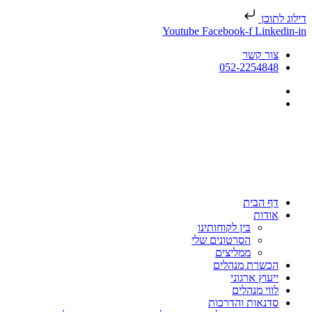
דילוג לתוכן
Youtube
Facebook-f
Linkedin-in
צור קשר
052-2254848
דף הבית
אודות
בין לקוחותינו
הסרטונים שלי
ממליצים
הכשרת מנהלים
ייעוץ ארגוני
לווי מנהלים
סדנאות והדרכות