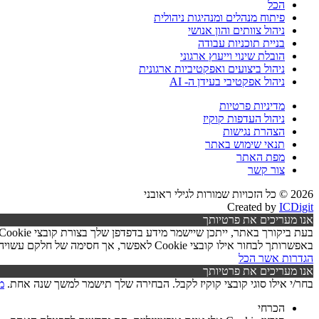
הכל
פיתוח מנהלים ומנהיגות ניהולית
ניהול צוותים והון אנושי
בניית תוכניות עבודה
הובלת שינוי וייעוץ ארגוני
ניהול ביצועים ואפקטיביות ארגונית
ניהול אפקטיבי בעידן ה- AI
מדיניות פרטיות
ניהול העדפות קוקיז
הצהרת נגישות
תנאי שימוש באתר
מפת האתר
צור קשר
2026 © כל הזכויות שמורות לגילי ראובני
Created by
ICDigit
אנו מעריכים את פרטיותך
באפשרותך לבחור אילו קובצי Cookie לאפשר, אך חסימה של חלקם עשויה לפגוע בפעילות האתר ובאיכות השירותים.
הגדרות
אשר הכל
אנו מעריכים את פרטיותך
בחר/י אילו סוגי קובצי קוקיז לקבל. הבחירה שלך תישמר למשך שנה אחת.
מ
הכרחי