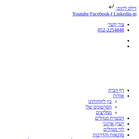
דילוג לתוכן
Youtube
Facebook-f
Linkedin-in
צור קשר
052-2254848
דף הבית
אודות
בין לקוחותינו
הסרטונים שלי
ממליצים
הכשרת מנהלים
ייעוץ ארגוני
לווי מנהלים
סדנאות והדרכות