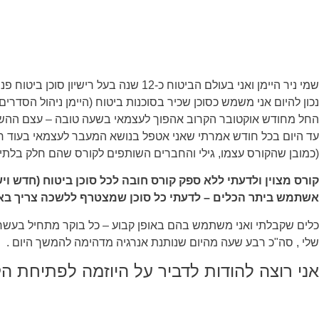
שמי ניר היימן ואני בעולם הביטוח כ-12 שנה בעל רישיון סוכן ביטוח פנסיוני משנת 2008 כמו כן תואר ראשון בביטוח ומנהל עסקים .
נכון להיום אני משמש כסוכן שכיר בסוכנות ביטוח (היימן ניהול הסדרים
החל מחודש אוקטובר הקרוב אהפוך לעצמאי בשעה טובה – עצם ההשתתפו
עד היום בכל חודש אמרתי שאני אטפל בנושא המעבר לעצמאי בעוד חו
(כמובן שהקורס עצמו, גילי והחברים השותפים לקורס שהם חלק בלתי
קורס מצוין ולדעתי ללא ספק קורס חובה לכל סוכן ביטוח (חדש ו
אשתמש ביתר הכלים – לדעתי כל סוכן שמצטרף ללשכה צריך בא
שלי , סה"כ רבע שעה מהיום שנותנת אנרגיה מדהימה להמשך היום .
אני רוצה להודות לדביר על היוזמה לפתיחת הקו