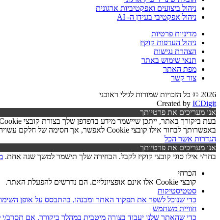
ניהול ביצועים ואפקטיביות ארגונית
ניהול אפקטיבי בעידן ה- AI
מדיניות פרטיות
ניהול העדפות קוקיז
הצהרת נגישות
תנאי שימוש באתר
מפת האתר
צור קשר
2026 © כל הזכויות שמורות לגילי ראובני
Created by
ICDigit
אנו מעריכים את פרטיותך
באפשרותך לבחור אילו קובצי Cookie לאפשר, אך חסימה של חלקם עשויה לפגוע בפעילות האתר ובאיכות השירותים.
הגדרות
אשר הכל
אנו מעריכים את פרטיותך
בחר/י אילו סוגי קובצי קוקיז לקבל. הבחירה שלך תישמר למשך שנה אחת.
מ
הכרחי
קובצי Cookie אלו אינם אופציונליים. הם נדרשים להפעלת האתר.
סטטיסטיקות
כדי שנוכל לשפר את תפקוד האתר ומבנהו, בהתבסס על אופן השימו
חוויית משתמש
כדי שהאתר שלנו יעבוד בצורה מיטבית במהלך ביקורך. אם תסרב/י לקובצי Cookie אלו, חלק מהפונקציות באתר עשוי