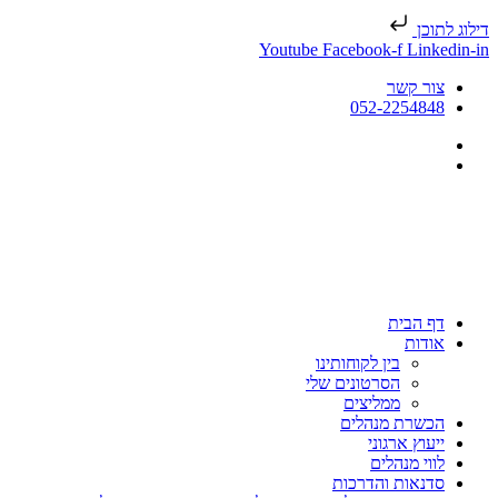
דילוג לתוכן
Youtube
Facebook-f
Linkedin-in
צור קשר
052-2254848
דף הבית
אודות
בין לקוחותינו
הסרטונים שלי
ממליצים
הכשרת מנהלים
ייעוץ ארגוני
לווי מנהלים
סדנאות והדרכות