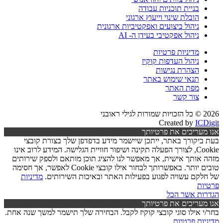
בניית תוכניות עבודה
הובלת שינוי וייעוץ ארגוני
ניהול ביצועים ואפקטיביות ארגונית
ניהול אפקטיבי בעידן ה- AI
מדיניות פרטיות
ניהול העדפות קוקיז
הצהרת נגישות
תנאי שימוש באתר
מפת האתר
צור קשר
2026 © כל הזכויות שמורות לגילי ראובני
Created by
ICDigit
אנו מעריכים את פרטיותך
בעת ביקורך באתר, ייתכן שיישמר מידע בדפדפן שלך בצורת קובצי
Cookie, לצורך הפעלה תקינה ושיפור חוויית הגלישה. המידע לרוב אינו
מזהה אותך אישית, אך מאפשר לנו להציג תוכן מותאם ולספק שירותים
טובים יותר. באפשרותך לבחור אילו קובצי Cookie לאפשר, אך חסימה
של חלקם עשויה לפגוע בפעילות האתר ובאיכות השירותים.
מדיניות
פרטיות
הגדרות
אשר הכל
אנו מעריכים את פרטיותך
בחר/י אילו סוגי קובצי קוקיז לקבל. הבחירה שלך תישמר למשך שנה אחת.
מדיניות פרטיות