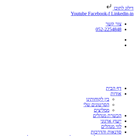
דילוג לתוכן
Youtube
Facebook-f
Linkedin-in
צור קשר
052-2254848
דף הבית
אודות
בין לקוחותינו
הסרטונים שלי
ממליצים
הכשרת מנהלים
ייעוץ ארגוני
לווי מנהלים
סדנאות והדרכות