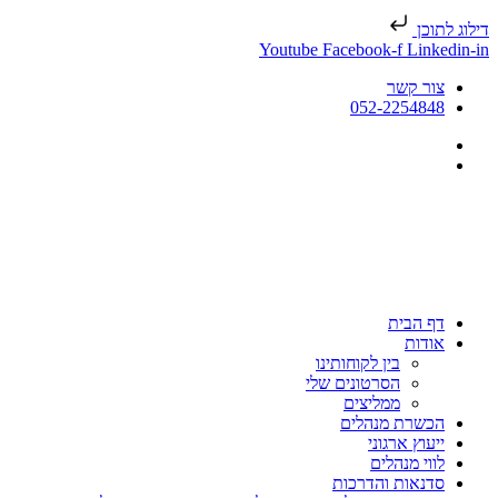
דילוג לתוכן
Youtube
Facebook-f
Linkedin-in
צור קשר
052-2254848
דף הבית
אודות
בין לקוחותינו
הסרטונים שלי
ממליצים
הכשרת מנהלים
ייעוץ ארגוני
לווי מנהלים
סדנאות והדרכות