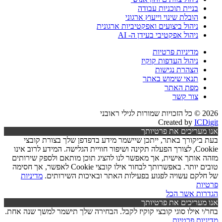
בניית תוכניות עבודה
הובלת שינוי וייעוץ ארגוני
ניהול ביצועים ואפקטיביות ארגונית
ניהול אפקטיבי בעידן ה- AI
מדיניות פרטיות
ניהול העדפות קוקיז
הצהרת נגישות
תנאי שימוש באתר
מפת האתר
צור קשר
2026 © כל הזכויות שמורות לגילי ראובני
Created by
ICDigit
אנו מעריכים את פרטיותך
בעת ביקורך באתר, ייתכן שיישמר מידע בדפדפן שלך בצורת קובצי
Cookie, לצורך הפעלה תקינה ושיפור חוויית הגלישה. המידע לרוב אינו
מזהה אותך אישית, אך מאפשר לנו להציג תוכן מותאם ולספק שירותים
טובים יותר. באפשרותך לבחור אילו קובצי Cookie לאפשר, אך חסימה
של חלקם עשויה לפגוע בפעילות האתר ובאיכות השירותים.
מדיניות
פרטיות
הגדרות
אשר הכל
אנו מעריכים את פרטיותך
בחר/י אילו סוגי קובצי קוקיז לקבל. הבחירה שלך תישמר למשך שנה אחת.
מדיניות פרטיות