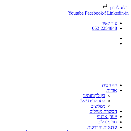
דילוג לתוכן
Youtube
Facebook-f
Linkedin-in
צור קשר
052-2254848
דף הבית
אודות
בין לקוחותינו
הסרטונים שלי
ממליצים
הכשרת מנהלים
ייעוץ ארגוני
לווי מנהלים
סדנאות והדרכות