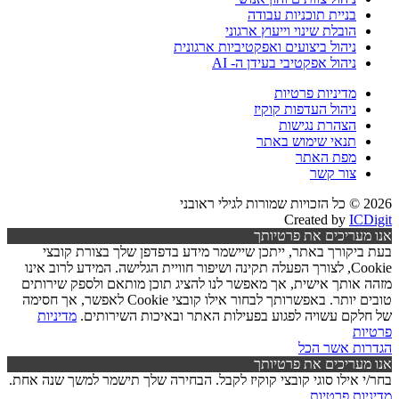
בניית תוכניות עבודה
הובלת שינוי וייעוץ ארגוני
ניהול ביצועים ואפקטיביות ארגונית
ניהול אפקטיבי בעידן ה- AI
מדיניות פרטיות
ניהול העדפות קוקיז
הצהרת נגישות
תנאי שימוש באתר
מפת האתר
צור קשר
2026 © כל הזכויות שמורות לגילי ראובני
Created by
ICDigit
אנו מעריכים את פרטיותך
בעת ביקורך באתר, ייתכן שיישמר מידע בדפדפן שלך בצורת קובצי
Cookie, לצורך הפעלה תקינה ושיפור חוויית הגלישה. המידע לרוב אינו
מזהה אותך אישית, אך מאפשר לנו להציג תוכן מותאם ולספק שירותים
טובים יותר. באפשרותך לבחור אילו קובצי Cookie לאפשר, אך חסימה
של חלקם עשויה לפגוע בפעילות האתר ובאיכות השירותים.
מדיניות
פרטיות
הגדרות
אשר הכל
אנו מעריכים את פרטיותך
בחר/י אילו סוגי קובצי קוקיז לקבל. הבחירה שלך תישמר למשך שנה אחת.
מדיניות פרטיות