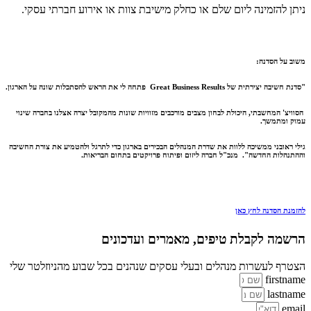
ניתן להזמינה ליום שלם או כחלק מישיבת צוות או אירוע חברתי עסקי.
משוב על הסדנה:
"סדנת חשיבה יצירתית של Great Business Results פתחה לי את הראש להסתכלות שונה על הארגון.
הסוויצ' המחשבתי, היכולת לבחון מצבים מורכבים מזוויות שונות מהמקובל יצרה אצלנו בחברה שינוי
עמוק ומתמשך.
גילי ראובני ממשיכה ללוות את שדרת המנהלים הבכירים בארגון כדי לתרגל ולהטמיע את צורת החשיבה
וההתנהלות החדשה".
מנכ"ל חברה ליזום ופיתוח פרויקטים בתחום הבריאות.
להזמנת הסדנה לחץ כאן
הרשמה לקבלת טיפים, מאמרים ועדכונים
הצטרף לעשרות מנהלים ובעלי עסקים שנהנים בכל שבוע מהניוזלטר שלי
firstname
lastname
email