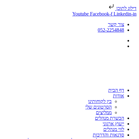
דילוג לתוכן
Youtube
Facebook-f
Linkedin-in
צור קשר
052-2254848
דף הבית
אודות
בין לקוחותינו
הסרטונים שלי
ממליצים
הכשרת מנהלים
ייעוץ ארגוני
לווי מנהלים
סדנאות והדרכות