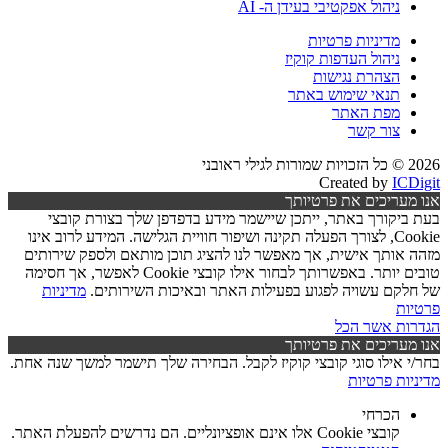
ניהול אפקטיבי בעידן ה- AI
מדיניות פרטיות
ניהול העדפות קוקיז
הצהרת נגישות
תנאי שימוש באתר
מפת האתר
צור קשר
2026 © כל הזכויות שמורות לגילי ראובני
Created by
ICDigit
אנו מעריכים את פרטיותך
בעת ביקורך באתר, ייתכן שיישמר מידע בדפדפן שלך בצורת קובצי
Cookie, לצורך הפעלה תקינה ושיפור חוויית הגלישה. המידע לרוב אינו
מזהה אותך אישית, אך מאפשר לנו להציג תוכן מותאם ולספק שירותים
טובים יותר. באפשרותך לבחור אילו קובצי Cookie לאפשר, אך חסימה
של חלקם עשויה לפגוע בפעילות האתר ובאיכות השירותים.
מדיניות
פרטיות
הגדרות
אשר הכל
אנו מעריכים את פרטיותך
בחר/י אילו סוגי קובצי קוקיז לקבל. הבחירה שלך תישמר למשך שנה אחת.
מדיניות פרטיות
הכרחי
קובצי Cookie אלו אינם אופציונליים. הם נדרשים להפעלת האתר.