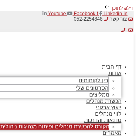
דילוג לתוכן
Youtube
Facebook-f
Linkedin-in
צור קשר
052-2254848
דף הבית
אודות
בין לקוחותינו
הסרטונים שלי
ממליצים
הכשרת מנהלים
ייעוץ ארגוני
לווי מנהלים
סדנאות והדרכות
הקורס להכשרת מנהלים ופיתוח מנהיגות ניהולית
מאמרים