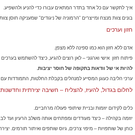
איך לתקשר עם כל אחד בתדר המתאים עבורו כדי להניע ולהשפיע.
בונים צוות מנצח ומייצרים "הרמוניה של ניגודים" שמעניקה חוסן צוותי 
חזון וערכים
אדם ללא חזון הוא כמו ספינה ללא מצפן.
פיתוח חזון אישי וארגוני – לאן רוצים להגיע, כיצד להשתמש בערכים 
להיות אי של וודאות בתקופה של חוסר יציבות.
ערכי הליבה כעוגן המסייע למנהלים בקבלת החלטות, התמודדות עם קו
לחלום בגדול, להעיז, להצליח – חשיבה יצירתית וחדשנות
כלים לקידום יוזמות ובניית שיתופי פעולה מרחביים.
יוזמה בקהילה – כיצד מעודדים ומפתחים אותה משלב הרעיון ועד לביצ
כוחן של שותפויות – מיפוי צרכים, גיוס שותפים ואיתור תורמים. יציר