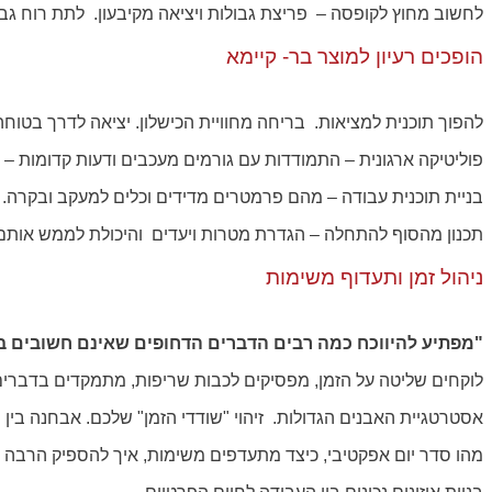
לחשוב מחוץ לקופסה – פריצת גבולות ויציאה מקיבעון. לתת רוח גבי
הופכים רעיון למוצר בר- קיימא
להפוך תוכנית למציאות. בריחה מחוויית הכישלון. יציאה לדרך בטוחה
פוליטיקה ארגונית – התמודדות עם גורמים מעכבים ודעות קדומות – 
בניית תוכנית עבודה – מהם פרמטרים מדידים וכלים למעקב ובקרה.
תכנון מהסוף להתחלה – הגדרת מטרות ויעדים והיכולת לממש אות
ניהול זמן ותעדוף משימות
"מפתיע להיווכח כמה רבים הדברים הדחופים שאינם חשובים 
לוקחים שליטה על הזמן, מפסיקים לכבות שריפות, מתמקדים בדברים
אסטרטגיית האבנים הגדולות. זיהוי "שודדי הזמן" שלכם. אבחנה בין 
מהו סדר יום אפקטיבי, כיצד מתעדפים משימות, איך להספיק הרבה יות