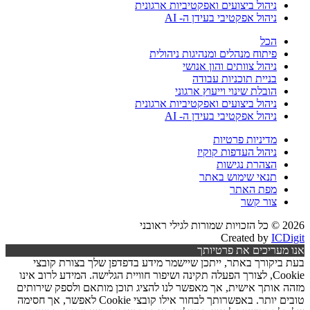
ניהול ביצועים ואפקטיביות ארגונית
ניהול אפקטיבי בעידן ה- AI
הכל
פיתוח מנהלים ומנהיגות ניהולית
ניהול צוותים והון אנושי
בניית תוכניות עבודה
הובלת שינוי וייעוץ ארגוני
ניהול ביצועים ואפקטיביות ארגונית
ניהול אפקטיבי בעידן ה- AI
מדיניות פרטיות
ניהול העדפות קוקיז
הצהרת נגישות
תנאי שימוש באתר
מפת האתר
צור קשר
2026 © כל הזכויות שמורות לגילי ראובני
Created by
ICDigit
אנו מעריכים את פרטיותך
בעת ביקורך באתר, ייתכן שיישמר מידע בדפדפן שלך בצורת קובצי
Cookie, לצורך הפעלה תקינה ושיפור חוויית הגלישה. המידע לרוב אינו
מזהה אותך אישית, אך מאפשר לנו להציג תוכן מותאם ולספק שירותים
טובים יותר. באפשרותך לבחור אילו קובצי Cookie לאפשר, אך חסימה