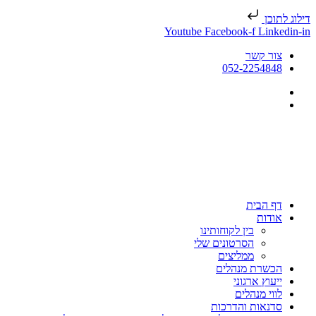
דילוג לתוכן
Youtube
Facebook-f
Linkedin-in
צור קשר
052-2254848
דף הבית
אודות
בין לקוחותינו
הסרטונים שלי
ממליצים
הכשרת מנהלים
ייעוץ ארגוני
לווי מנהלים
סדנאות והדרכות