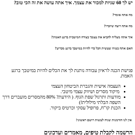
יש לך 60 שניות למכור את עצמך. איך אתה עושה את זה הכי טוב?
מה אתה אומר?
מה אתה רוצה שיזכרו?
איך אתה מצליח להביא את עצמך בצורה המיטבית ברגע האמת?
האם אתה בטוח שעשית הכל כדי להיות במיטבך ברגע מכריע?
פגישת הכנה לראיון עבודה נותנת לך את הכלים להיות במיטבך ברגע
האמת.
העצמה אישית והגברת הביטחון העצמי
מיקוד מסרים ושיווק עצמי מיטבי.
מודעות ותרגול שפת הגוף. ( הידעת? 80% מהמסרים מועברים דרך
השפה הבלתי מילולית!)
הכנת קו"ח, פרופיל עסקי וכרטיס ביקור.
אין לנו הזדמנות שניה לעשות רושם ראשוני!
הרשמה לקבלת טיפים, מאמרים ועדכונים