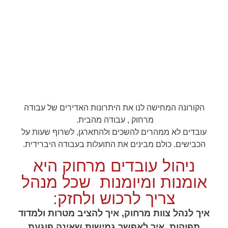
מהבית
ראשי
»
עסקים וארגונים
»
עבודה מרחוק / עבודה מהבית
הקורונה המחישה לנו את היתרונות האדירים של עבודה
הכרחי
מרחוק , עבודה מהבית.
קובצי
Cookie אלו
עובדים לא ממהרים להשכים ולהתארגן, לשרוף שעות על
אינם
הכבישים. כולם מבינים את התועלות בעבודה היברידית.
אופציונליים.
הם נדרשים
ניהול עובדים מרחוק היא
להפעלת
האתר.
אומנות ומיומנות שכל מנהל
צריך לרכוש ולחזק:
סטטיסטיקות
איך לנהל צוות מרחוק, איך להציב מטרות ולמדוד
כדי שנוכל
תפוקות, איך לאפשר גמישות שאינה פוגעת
לשפר את