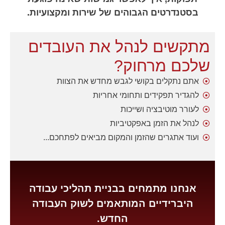
תפקוד האתר
בסטנדרטים הגבוהים של שירות ומקצועיות.
ומבנהו,
בהתבסס על
אופן השימוש
מתקשים לנהל את העובדים
באתר.
שלכם מרחוק?
חוויית
אתם נתקלים בקושי לגבש מחדש את הצוות
משתמש
להגדיר תפקידים ותחומי אחריות
כדי שהאתר
שלנו יעבוד
לעורר מוטיבציה ושייכות
בצורה
לנהל את הזמן באפקטיביות
מיטבית
במהלך
ועוד אתגרים שהזמן והמקום מביאים לפתחכם...
ביקורך. אם
תסרב/י
לקובצי
Cookie
אלו, חלק
מהפונקציות
אנחנו מתמחים בבניית תהליכי עבודה
באתר
היברידיים המותאמים לשוק העבודה
עשויות
להיעלם.
החדש.