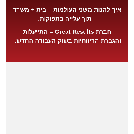
איך להנות משני העולמות – בית + משרד
שיווקי
– תוך עלייה בתפוקות.
על ידי
שיתוף
תחומי
חברת
Great Results
– התייעלות
העניין
והגברת הריווחיות בשוק העבודה החדש
.
וההתנהגות
שלך בעת
ביקורך
באתר,
תגדל
ההזדמנות
לראות תוכן
והצעות
מותאמות
אישית.