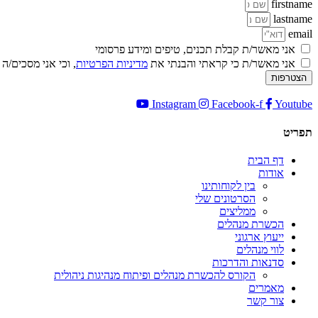
firstname
lastname
חוויית
email
משתמש
אני מאשר/ת קבלת תכנים, טיפים ומידע פרסומי
כדי שהאתר
אני מאשר/ת כי קראתי והבנתי את
מדיניות הפרטיות
, וכי אני מסכים/ה
שלנו יעבוד
בצורה
הצטרפות
מיטבית
במהלך
Instagram
Facebook-f
Youtube
ביקורך. אם
תסרב/י
תפריט
לקובצי
Cookie
דף הבית
אלו, חלק
אודות
מהפונקציות
בין לקוחותינו
באתר
הסרטונים שלי
עשויות
ממליצים
להיעלם.
הכשרת מנהלים
ייעוץ ארגוני
לווי מנהלים
סדנאות והדרכות
שיווקי
הקורס להכשרת מנהלים ופיתוח מנהיגות ניהולית
על ידי
מאמרים
שיתוף
צור קשר
תחומי
העניין