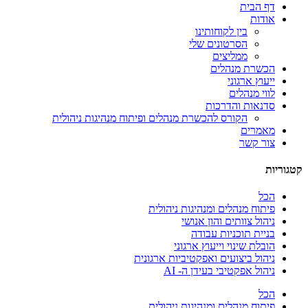
דף הבית
וההתנהגות
אודות
שלך בעת
בין לקוחותינו
ביקורך
הסרטונים שלי
באתר,
ממליצים
תגדל
הכשרת מנהלים
ההזדמנות
ייעוץ ארגוני
לראות
לווי מנהלים
תוכן
סדנאות והדרכות
והצעות
הקורס להכשרת מנהלים ופיתוח מנהיגות ניהולית
מותאמות
מאמרים
אישית.
צור קשר
קטגוריות
הכל
פיתוח מנהלים ומנהיגות ניהולית
ניהול צוותים והון אנושי
בניית תוכניות עבודה
הובלת שינוי וייעוץ ארגוני
ניהול ביצועים ואפקטיביות ארגונית
ניהול אפקטיבי בעידן ה- AI
הכל
פיתוח מנהלים ומנהיגות ניהולית