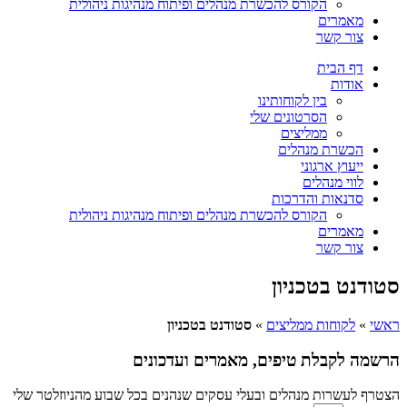
הקורס להכשרת מנהלים ופיתוח מנהיגות ניהולית
מאמרים
צור קשר
דף הבית
אודות
הכרחי
בין לקוחותינו
קובצי
הסרטונים שלי
Cookie אלו
ממליצים
אינם
הכשרת מנהלים
אופציונליים.
ייעוץ ארגוני
הם נדרשים
לווי מנהלים
להפעלת
סדנאות והדרכות
האתר.
הקורס להכשרת מנהלים ופיתוח מנהיגות ניהולית
מאמרים
צור קשר
סטטיסטיקות
כדי שנוכל
סטודנט בטכניון
לשפר את
תפקוד האתר
ראשי
»
לקוחות ממליצים
»
סטודנט בטכניון
ומבנהו,
בהתבסס על
הרשמה לקבלת טיפים, מאמרים ועדכונים
אופן השימוש
באתר.
הצטרף לעשרות מנהלים ובעלי עסקים שנהנים בכל שבוע מהניוזלטר שלי