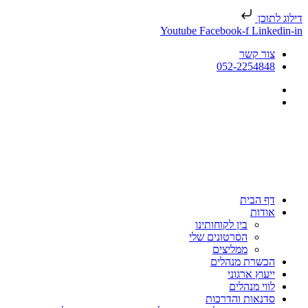
דילוג לתוכן
Youtube
Facebook-f
Linkedin-in
צור קשר
052-2254848
דף הבית
אודות
בין לקוחותינו
הסרטונים שלי
ממליצים
הכשרת מנהלים
ייעוץ ארגוני
לווי מנהלים
סדנאות והדרכות