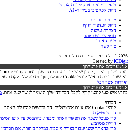
ניהול ביצועים ואפקטיביות ארגונית
ניהול אפקטיבי בעידן ה- AI
מדיניות פרטיות
ניהול העדפות קוקיז
הצהרת נגישות
תנאי שימוש באתר
מפת האתר
צור קשר
2026 © כל הזכויות שמורות לגילי ראובני
Created by
ICDigit
אנו מעריכים את פרטיותך
באפשרותך לבחור אילו קובצי Cookie לאפשר, אך חסימה של חלקם עשויה לפגוע בפעילות האתר ובאיכות השירותים.
הגדרות
אשר הכל
אנו מעריכים את פרטיותך
בחר/י אילו סוגי קובצי קוקיז לקבל. הבחירה שלך תישמר למשך שנה אחת.
מ
הכרחי
קובצי Cookie אלו אינם אופציונליים. הם נדרשים להפעלת האתר.
סטטיסטיקות
כדי שנוכל לשפר את תפקוד האתר ומבנהו, בהתבסס על אופן השימו
חוויית משתמש
כדי שהאתר שלנו יעבוד בצורה מיטבית במהלך ביקורך. אם תסרב/י לקובצי Cookie אלו, חלק מהפונקציות באתר עשוי