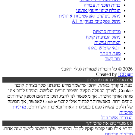
בניית תוכניות עבודה
הובלת שינוי וייעוץ ארגוני
ניהול ביצועים ואפקטיביות ארגונית
ניהול אפקטיבי בעידן ה- AI
מדיניות פרטיות
ניהול העדפות קוקיז
הצהרת נגישות
תנאי שימוש באתר
מפת האתר
צור קשר
2026 © כל הזכויות שמורות לגילי ראובני
Created by
ICDigit
אנו מעריכים את פרטיותך
בעת ביקורך באתר, ייתכן שיישמר מידע בדפדפן שלך בצורת קובצי
Cookie, לצורך הפעלה תקינה ושיפור חוויית הגלישה. המידע לרוב אינו
מזהה אותך אישית, אך מאפשר לנו להציג תוכן מותאם ולספק שירותים
טובים יותר. באפשרותך לבחור אילו קובצי Cookie לאפשר, אך חסימה
של חלקם עשויה לפגוע בפעילות האתר ובאיכות השירותים.
מדיניות
פרטיות
הגדרות
אשר הכל
אנו מעריכים את פרטיותך
בחר/י אילו סוגי קובצי קוקיז לקבל. הבחירה שלך תישמר למשך שנה אחת.
מדיניות פרטיות