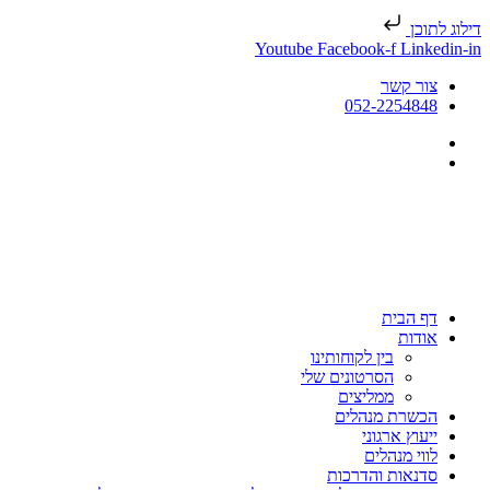
דילוג לתוכן
Youtube
Facebook-f
Linkedin-in
צור קשר
052-2254848
דף הבית
אודות
בין לקוחותינו
הסרטונים שלי
ממליצים
הכשרת מנהלים
ייעוץ ארגוני
לווי מנהלים
סדנאות והדרכות