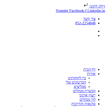
דילוג לתוכן
Youtube
Facebook-f
Linkedin-in
צור קשר
052-2254848
דף הבית
אודות
בין לקוחותינו
הסרטונים שלי
ממליצים
הכשרת מנהלים
ייעוץ ארגוני
לווי מנהלים
סדנאות והדרכות