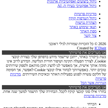
ניהול ביצועים ואפקטיביות ארגונית
ניהול אפקטיבי בעידן ה- AI
מדיניות פרטיות
ניהול העדפות קוקיז
הצהרת נגישות
תנאי שימוש באתר
מפת האתר
צור קשר
2026 © כל הזכויות שמורות לגילי ראובני
Created by
ICDigit
אנו מעריכים את פרטיותך
בעת ביקורך באתר, ייתכן שיישמר מידע בדפדפן שלך בצורת קובצי
Cookie, לצורך הפעלה תקינה ושיפור חוויית הגלישה. המידע לרוב אינו
מזהה אותך אישית, אך מאפשר לנו להציג תוכן מותאם ולספק שירותים
טובים יותר. באפשרותך לבחור אילו קובצי Cookie לאפשר, אך חסימה
של חלקם עשויה לפגוע בפעילות האתר ובאיכות השירותים.
מדיניות
פרטיות
הגדרות
אשר הכל
אנו מעריכים את פרטיותך
בחר/י אילו סוגי קובצי קוקיז לקבל. הבחירה שלך תישמר למשך שנה אחת.
מדיניות פרטיות
הכרחי