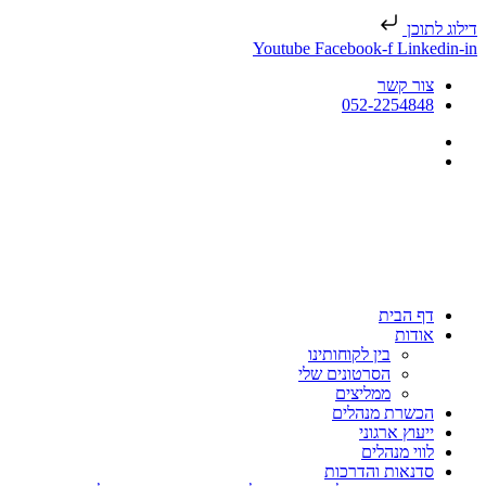
דילוג לתוכן
Youtube
Facebook-f
Linkedin-in
צור קשר
052-2254848
דף הבית
אודות
בין לקוחותינו
הסרטונים שלי
ממליצים
הכשרת מנהלים
ייעוץ ארגוני
לווי מנהלים
סדנאות והדרכות