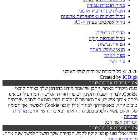
בניית תוכניות עבודה
הובלת שינוי וייעוץ ארגוני
ניהול ביצועים ואפקטיביות ארגונית
ניהול אפקטיבי בעידן ה- AI
מדיניות פרטיות
ניהול העדפות קוקיז
הצהרת נגישות
תנאי שימוש באתר
מפת האתר
צור קשר
2026 © כל הזכויות שמורות לגילי ראובני
Created by
ICDigit
אנו מעריכים את פרטיותך
בעת ביקורך באתר, ייתכן שיישמר מידע בדפדפן שלך בצורת קובצי
Cookie, לצורך הפעלה תקינה ושיפור חוויית הגלישה. המידע לרוב אינו
מזהה אותך אישית, אך מאפשר לנו להציג תוכן מותאם ולספק שירותים
טובים יותר. באפשרותך לבחור אילו קובצי Cookie לאפשר, אך חסימה
של חלקם עשויה לפגוע בפעילות האתר ובאיכות השירותים.
מדיניות
פרטיות
הגדרות
אשר הכל
אנו מעריכים את פרטיותך
בחר/י אילו סוגי קובצי קוקיז לקבל. הבחירה שלך תישמר למשך שנה אחת.
מדיניות פרטיות