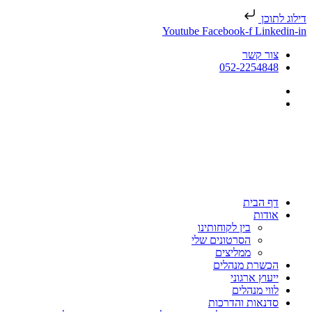
דילוג לתוכן
Youtube
Facebook-f
Linkedin-in
צור קשר
052-2254848
דף הבית
אודות
בין לקוחותינו
הסרטונים שלי
ממליצים
הכשרת מנהלים
ייעוץ ארגוני
לווי מנהלים
סדנאות והדרכות