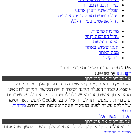
בניית תוכניות עבודה
הובלת שינוי וייעוץ ארגוני
ניהול ביצועים ואפקטיביות ארגונית
ניהול אפקטיבי בעידן ה- AI
מדיניות פרטיות
ניהול העדפות קוקיז
הצהרת נגישות
תנאי שימוש באתר
מפת האתר
צור קשר
2026 © כל הזכויות שמורות לגילי ראובני
Created by
ICDigit
אנו מעריכים את פרטיותך
בעת ביקורך באתר, ייתכן שיישמר מידע בדפדפן שלך בצורת קובצי
Cookie, לצורך הפעלה תקינה ושיפור חוויית הגלישה. המידע לרוב אינו
מזהה אותך אישית, אך מאפשר לנו להציג תוכן מותאם ולספק שירותים
טובים יותר. באפשרותך לבחור אילו קובצי Cookie לאפשר, אך חסימה
של חלקם עשויה לפגוע בפעילות האתר ובאיכות השירותים.
מדיניות
פרטיות
הגדרות
אשר הכל
אנו מעריכים את פרטיותך
בחר/י אילו סוגי קובצי קוקיז לקבל. הבחירה שלך תישמר למשך שנה אחת.
מדיניות פרטיות