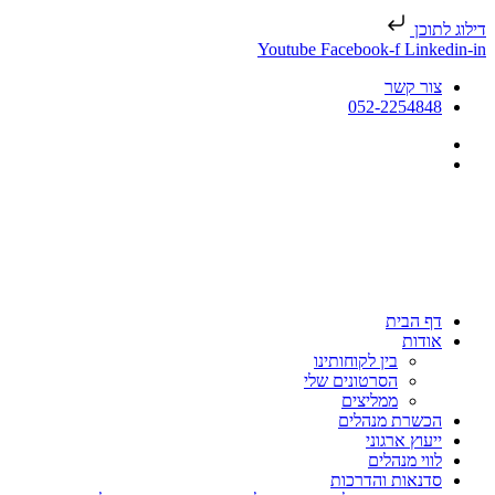
דילוג לתוכן
Youtube
Facebook-f
Linkedin-in
צור קשר
052-2254848
דף הבית
אודות
בין לקוחותינו
הסרטונים שלי
ממליצים
הכשרת מנהלים
ייעוץ ארגוני
לווי מנהלים
סדנאות והדרכות