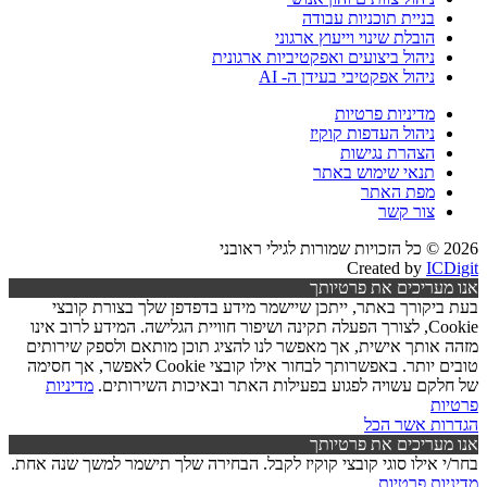
בניית תוכניות עבודה
הובלת שינוי וייעוץ ארגוני
ניהול ביצועים ואפקטיביות ארגונית
ניהול אפקטיבי בעידן ה- AI
מדיניות פרטיות
ניהול העדפות קוקיז
הצהרת נגישות
תנאי שימוש באתר
מפת האתר
צור קשר
2026 © כל הזכויות שמורות לגילי ראובני
Created by
ICDigit
אנו מעריכים את פרטיותך
בעת ביקורך באתר, ייתכן שיישמר מידע בדפדפן שלך בצורת קובצי
Cookie, לצורך הפעלה תקינה ושיפור חוויית הגלישה. המידע לרוב אינו
מזהה אותך אישית, אך מאפשר לנו להציג תוכן מותאם ולספק שירותים
טובים יותר. באפשרותך לבחור אילו קובצי Cookie לאפשר, אך חסימה
של חלקם עשויה לפגוע בפעילות האתר ובאיכות השירותים.
מדיניות
פרטיות
הגדרות
אשר הכל
אנו מעריכים את פרטיותך
בחר/י אילו סוגי קובצי קוקיז לקבל. הבחירה שלך תישמר למשך שנה אחת.
מדיניות פרטיות