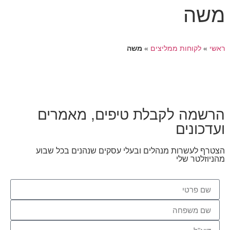
משה
ראשי
»
לקוחות ממליצים
»
משה
הרשמה לקבלת טיפים, מאמרים
הכרחי
קובצי
ועדכונים
Cookie אלו
אינם
אופציונליים.
הצטרף לעשרות מנהלים ובעלי עסקים שנהנים בכל שבוע
הם נדרשים
מהניוזלטר שלי
להפעלת
האתר.
סטטיסטיקות
כדי שנוכל
לשפר את