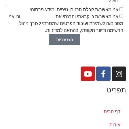
תפקוד האתר
אני מאשר/ת קבלת תכנים, טיפים ומידע פרסומי
ומבנהו,
בהתבסס על
אני מאשר/ת כי קראתי והבנתי את
מדיניות הפרטיות
, וכי אני
אופן השימוש
מסכים/ה לשמירת ועיבוד הפרטים שמסרתי לצורך ניהול
באתר.
הרשימה ודיוור תקופתי, בהתאם למדיניות.
הצטרפות
חוויית
משתמש
כדי שהאתר
שלנו יעבוד
בצורה
מיטבית
במהלך
ביקורך. אם
תסרב/י
תפריט
לקובצי
Cookie
אלו, חלק
מהפונקציות
דף הבית
באתר
עשויות
להיעלם.
אודות