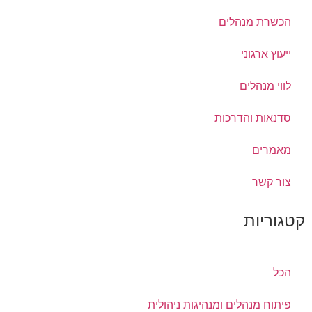
הכשרת מנהלים
שיווקי
על ידי
ייעוץ ארגוני
שיתוף
תחומי
העניין
לווי מנהלים
וההתנהגות
שלך בעת
סדנאות והדרכות
ביקורך
באתר,
תגדל
מאמרים
ההזדמנות
לראות תוכן
והצעות
צור קשר
מותאמות
אישית.
קטגוריות
הכל
פיתוח מנהלים ומנהיגות ניהולית